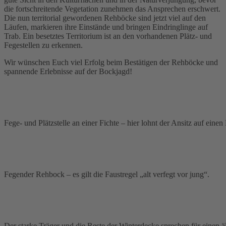
die fortschreitende Vegetation zunehmen das Ansprechen erschwert.
Die nun territorial gewordenen Rehböcke sind jetzt viel auf den
Läufen, markieren ihre Einstände und bringen Eindringlinge auf
Trab. Ein besetztes Territorium ist an den vorhandenen Plätz- und
Fegestellen zu erkennen.
Wir wünschen Euch viel Erfolg beim Bestätigen der Rehböcke und
spannende Erlebnisse auf der Bockjagd!
Fege- und Plätzstelle an einer Fichte – hier lohnt der Ansitz auf einen
Fegender Rehbock – es gilt die Faustregel „alt verfegt vor jung“.
Der starke Träger und die Reste der Winterdecke sprechen für einen ä