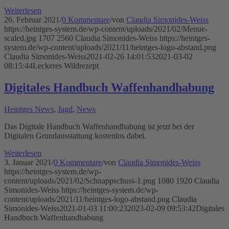
Weiterlesen
26. Februar 2021
/
0 Kommentare
/
von
Claudia Simonides-Weiss
https://heintges-system.de/wp-content/uploads/2021/02/Menue-
scaled.jpg
1707
2560
Claudia Simonides-Weiss
https://heintges-
system.de/wp-content/uploads/2021/11/heintges-logo-abstand.png
Claudia Simonides-Weiss
2021-02-26 14:01:53
2021-03-02
08:15:44
Leckeres Wildrezept
Digitales Handbuch Waffenhandhabung
Heintges News
,
Jagd
,
News
Das Digitale Handbuch Waffenhandhabung ist jetzt bei der
Digitalen Grundausstattung kostenlos dabei.
Weiterlesen
3. Januar 2021
/
0 Kommentare
/
von
Claudia Simonides-Weiss
https://heintges-system.de/wp-
content/uploads/2021/02/Schnappschuss-1.png
1080
1920
Claudia
Simonides-Weiss
https://heintges-system.de/wp-
content/uploads/2021/11/heintges-logo-abstand.png
Claudia
Simonides-Weiss
2021-01-03 11:00:23
2023-02-09 09:53:42
Digitales
Handbuch Waffenhandhabung