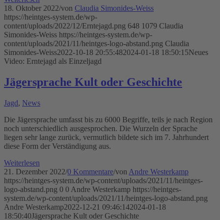
18. Oktober 2022
/
von
Claudia Simonides-Weiss
https://heintges-system.de/wp-
content/uploads/2022/12/Erntejagd.png
648
1079
Claudia
Simonides-Weiss
https://heintges-system.de/wp-
content/uploads/2021/11/heintges-logo-abstand.png
Claudia
Simonides-Weiss
2022-10-18 20:55:48
2024-01-18 18:50:15
Neues
Video: Erntejagd als Einzeljagd
Jägersprache Kult oder Geschichte
Jagd
,
News
Die Jägersprache umfasst bis zu 6000 Begriffe, teils je nach Region
noch unterschiedlich ausgesprochen. Die Wurzeln der Sprache
liegen sehr lange zurück, vermutlich bildete sich im 7. Jahrhundert
diese Form der Verständigung aus.
Weiterlesen
21. Dezember 2022
/
0 Kommentare
/
von
Andre Westerkamp
https://heintges-system.de/wp-content/uploads/2021/11/heintges-
logo-abstand.png
0
0
Andre Westerkamp
https://heintges-
system.de/wp-content/uploads/2021/11/heintges-logo-abstand.png
Andre Westerkamp
2022-12-21 09:46:14
2024-01-18
18:50:40
Jägersprache Kult oder Geschichte