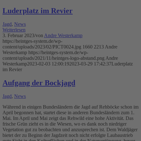
Luderplatz im Revier
Jagd
,
News
Weiterlesen
3. Februar 2023
/
von
Andre Westerkamp
https://heintges-system.de/wp-
content/uploads/2023/02/PICT0024.jpg
1660
2213
Andre
Westerkamp
https://heintges-system.de/wp-
content/uploads/2021/11/heintges-logo-abstand.png
Andre
Westerkamp
2023-02-03 12:00:19
2023-03-29 17:42:37
Luderplatz
im Revier
Aufgang der Bockjagd
Jagd
,
News
Während in einigen Bundesländern die Jagd auf Rehböcke schon im
April begonnen hat, startet diese in anderen Bundesländern zum 1.
Mai. Im April und Mai zeigt das Rehwild eine hohe Aktivität. Das
frische Grün zieht es in die Wiesen, wo es dank noch niedriger
Vegetation gut zu beobachten und anzusprechen ist. Dem Waldjäger
bietet der zu Beginn der Jagdzeit noch nicht erfolgte Laubaustrieb
gute Sicht in den Kulturflächen und in der Naturverjüngung, bevor