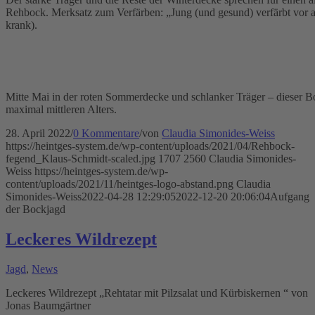
Rehbock. Merksatz zum Verfärben: „Jung (und gesund) verfärbt vor a
krank).
Mitte Mai in der roten Sommerdecke und schlanker Träger – dieser Bo
maximal mittleren Alters.
28. April 2022
/
0 Kommentare
/
von
Claudia Simonides-Weiss
https://heintges-system.de/wp-content/uploads/2021/04/Rehbock-
fegend_Klaus-Schmidt-scaled.jpg
1707
2560
Claudia Simonides-
Weiss
https://heintges-system.de/wp-
content/uploads/2021/11/heintges-logo-abstand.png
Claudia
Simonides-Weiss
2022-04-28 12:29:05
2022-12-20 20:06:04
Aufgang
der Bockjagd
Leckeres Wildrezept
Jagd
,
News
Leckeres Wildrezept „Rehtatar mit Pilzsalat und Kürbiskernen “ von
Jonas Baumgärtner