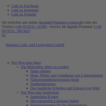
Link zu Facebook
Link zu Instagram
Link zu Youtube
Sie erreichen uns online (
kontakt@heintges-system.de
) oder per
Telefon (
+49 (0) 9231 / 4198
) - Service für digitale Produkte: (
+49
(0) 9231 / 961342
)
Der Weg zum Jäger
Die Motivation Jäger zu werden
Natur erleben
Hege, Pflege und Gestaltung von Lebensräumen
Nahrungsmittelgewinnung heute
Jagdhunderassen
Das Jagdliche Schießen und Erlegen von Wild
Der Weg zum Jagdschein
Jagdschein Kosten
Den passenden Lehrgang finden
Voraussetzungen für die Jägerprüfung