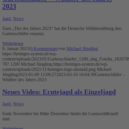
2023
Jagd
,
News
Zum „Tier des Jahres 2023“ hat die Deutsche Wildtierstiftung den
Gartenschläfer ernannt.
Weiterlesen
9. Januar 2023
/
0 Kommentare
/
von
Michael Jüngling
https://heintges-system.de/wp-
content/uploads/2023/01/Gartenschlaefer_1200_abg_Fotolia_18267
787
1200
Michael Jüngling
https://heintges-system.de/wp-
content/uploads/2021/11/heintges-logo-abstand.png
Michael
Jüngling
2023-01-09 12:06:27
2023-03-16 16:04:30
Gartenschläfer –
Wildtier des Jahres 2023
Neues Video: Erntejagd als Einzeljagd
Jagd
,
News
Ende November bis Mitte Dezember findet die Gamswildbrunft
statt.
Weiterlesen