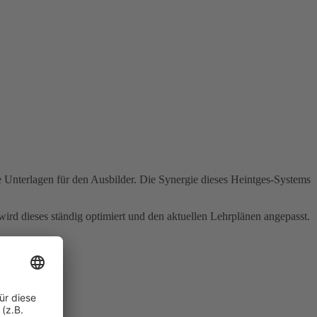
te Unterlagen für den Ausbilder. Die Synergie dieses Heintges-Systems
rd dieses ständig optimiert und den aktuellen Lehrplänen angepasst.