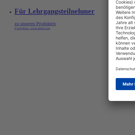
Für Lehrgangsteilnehmer
zu unseren Produkten
© taviphoto / stock.adobe.com