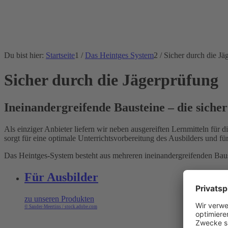
Du bist hier:
Startseite
1
/
Das Heintges System
2
/
Sicher durch die Jä
Sicher durch die Jägerprüfung
Ineinandergreifende Bausteine – die siche
Als einziger Anbieter liefern wir neben ausgereiften Lernmitteln für
sorgt für eine optimale Unterrichtsvorbereitung des Ausbilders und f
Das Heintges-System besteht aus mehreren ineinandergreifenden Baus
Für Ausbilder
zu unseren Produkten
© Sander-Meertins / stock.adobe.com