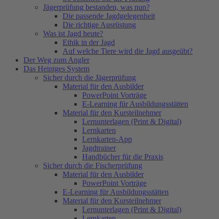
Jägerprüfung bestanden, was nun?
Die passende Jagdgelegenheit
Die richtige Ausrüstung
Was ist Jagd heute?
Ethik in der Jagd
Auf welche Tiere wird die Jagd ausgeübt?
Der Weg zum Angler
Das Heintges System
Sicher durch die Jägerprüfung
Material für den Ausbilder
PowerPoint Vorträge
E-Learning für Ausbildungsstätten
Material für den Kursteilnehmer
Lernunterlagen (Print & Digital)
Lernkarten
Lernkarten-App
Jagdtrainer
Handbücher für die Praxis
Sicher durch die Fischerprüfung
Material für den Ausbilder
PowerPoint Vorträge
E-Learning für Ausbildungsstätten
Material für den Kursteilnehmer
Lernunterlagen (Print & Digital)
Lernkarten