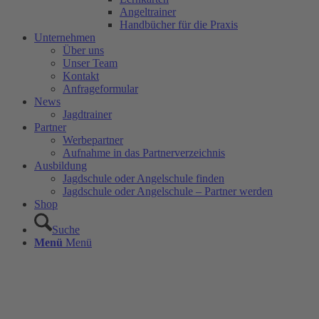
Angeltrainer
Handbücher für die Praxis
Unternehmen
Über uns
Unser Team
Kontakt
Anfrageformular
News
Jagdtrainer
Partner
Werbepartner
Aufnahme in das Partnerverzeichnis
Ausbildung
Jagdschule oder Angelschule finden
Jagdschule oder Angelschule – Partner werden
Shop
Suche
Menü
Menü