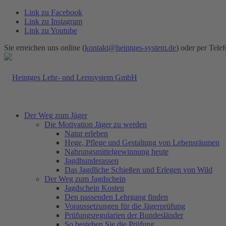
Link zu Facebook
Link zu Instagram
Link zu Youtube
Sie erreichen uns online (
kontakt@heintges-system.de
) oder per Telef
Der Weg zum Jäger
Die Motivation Jäger zu werden
Natur erleben
Hege, Pflege und Gestaltung von Lebensräumen
Nahrungsmittelgewinnung heute
Jagdhunderassen
Das Jagdliche Schießen und Erlegen von Wild
Der Weg zum Jagdschein
Jagdschein Kosten
Den passenden Lehrgang finden
Voraussetzungen für die Jägerprüfung
Prüfungsregularien der Bundesländer
So bestehen Sie die Prüfung