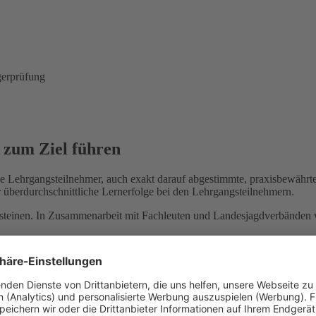
gerprüfung
r zum Ziel führen
 die Lehrgangsteilnehmer, auch exakt darauf abgestimmte, praxisbewähr
ür überdurchschnittliche Lernerfolge bei den Lehrgangsteilnehmern.
teinen. In Zusammenarbeit mit Fachleuten und Landesjagdverbänden wi