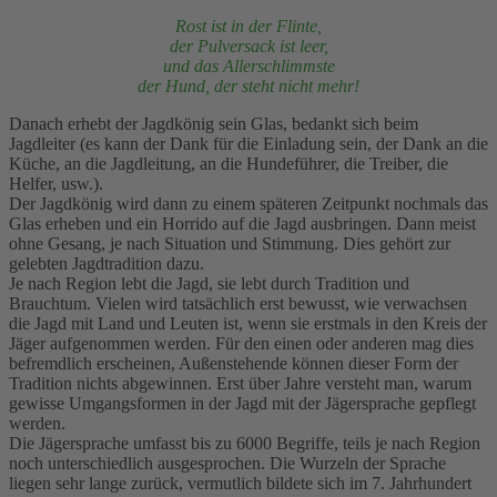
Rost ist in der Flinte,
der Pulversack ist leer,
und das Allerschlimmste
der Hund, der steht nicht mehr!
Danach erhebt der Jagdkönig sein Glas, bedankt sich beim
Jagdleiter (es kann der Dank für die Einladung sein, der Dank an die
Küche, an die Jagdleitung, an die Hundeführer, die Treiber, die
Helfer, usw.).
Der Jagdkönig wird dann zu einem späteren Zeitpunkt nochmals das
Glas erheben und ein Horrido auf die Jagd ausbringen. Dann meist
ohne Gesang, je nach Situation und Stimmung. Dies gehört zur
gelebten Jagdtradition dazu.
Je nach Region lebt die Jagd, sie lebt durch Tradition und
Brauchtum. Vielen wird tatsächlich erst bewusst, wie verwachsen
die Jagd mit Land und Leuten ist, wenn sie erstmals in den Kreis der
Jäger aufgenommen werden. Für den einen oder anderen mag dies
befremdlich erscheinen, Außenstehende können dieser Form der
Tradition nichts abgewinnen. Erst über Jahre versteht man, warum
gewisse Umgangsformen in der Jagd mit der Jägersprache gepflegt
werden.
Die Jägersprache umfasst bis zu 6000 Begriffe, teils je nach Region
noch unterschiedlich ausgesprochen. Die Wurzeln der Sprache
liegen sehr lange zurück, vermutlich bildete sich im 7. Jahrhundert