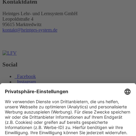
Kontaktdaten
Heintges Lehr- und Lernsystem GmbH
Leopoldstraße 4
95615 Marktredwitz
kontakt@heintges-system.de
Social
Facebook
Instagram
Youtube
© Copyright - Heintges Lehr- und Lernsystem GmbH
Impressum
Informationspflichten
Datenschutz
Widerrufsbelehrung