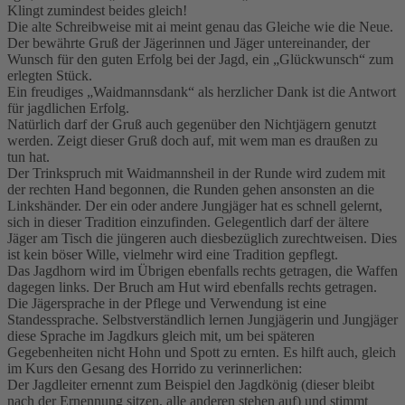
Klingt zumindest beides gleich!
Die alte Schreibweise mit ai meint genau das Gleiche wie die Neue.
Der bewährte Gruß der Jägerinnen und Jäger untereinander, der
Wunsch für den guten Erfolg bei der Jagd, ein „Glückwunsch“ zum
erlegten Stück.
Ein freudiges „Waidmannsdank“ als herzlicher Dank ist die Antwort
für jagdlichen Erfolg.
Natürlich darf der Gruß auch gegenüber den Nichtjägern genutzt
werden. Zeigt dieser Gruß doch auf, mit wem man es draußen zu
tun hat.
Der Trinkspruch mit Waidmannsheil in der Runde wird zudem mit
der rechten Hand begonnen, die Runden gehen ansonsten an die
Linkshänder. Der ein oder andere Jungjäger hat es schnell gelernt,
sich in dieser Tradition einzufinden. Gelegentlich darf der ältere
Jäger am Tisch die jüngeren auch diesbezüglich zurechtweisen. Dies
ist kein böser Wille, vielmehr wird eine Tradition gepflegt.
Das Jagdhorn wird im Übrigen ebenfalls rechts getragen, die Waffen
dagegen links. Der Bruch am Hut wird ebenfalls rechts getragen.
Die Jägersprache in der Pflege und Verwendung ist eine
Standessprache. Selbstverständlich lernen Jungjägerin und Jungjäger
diese Sprache im Jagdkurs gleich mit, um bei späteren
Gegebenheiten nicht Hohn und Spott zu ernten. Es hilft auch, gleich
im Kurs den Gesang des Horrido zu verinnerlichen:
Der Jagdleiter ernennt zum Beispiel den Jagdkönig (dieser bleibt
nach der Ernennung sitzen, alle anderen stehen auf) und stimmt