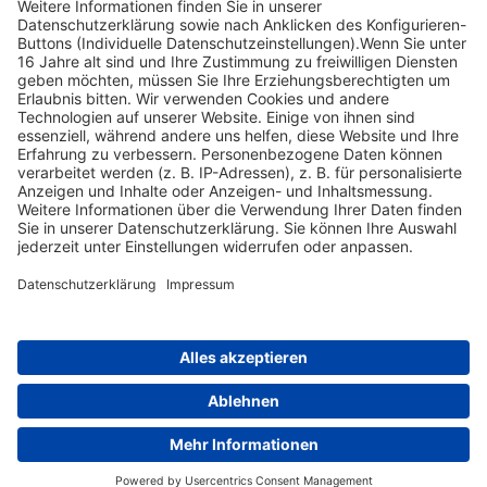
Neuer Fragenpool Bayern
Welcher der nachgenannten Schüsse
erfordert in der Regel die schwierigste ...
Nach oben scrollen
Find Your Way!
Categories
E-Learning News
(3)
Heintges News
(3)
Messen
(2)
Fisch
(2)
Jagd
(8)
Jagdtrainer
(517)
News
(14)
Expertentipps
(1)
Tags
Sachsen
(1)
Bayern
(1)
Baden-Württemberg
(1)