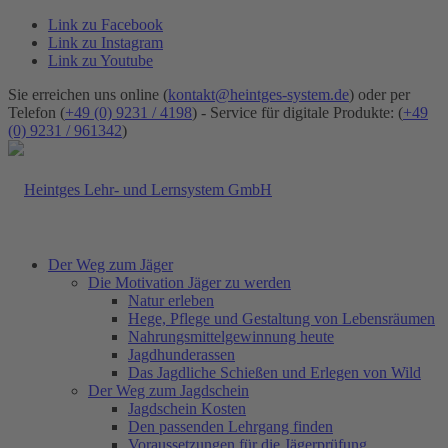
Link zu Facebook
Link zu Instagram
Link zu Youtube
Sie erreichen uns online (
kontakt@heintges-system.de
) oder per
Telefon (
+49 (0) 9231 / 4198
) - Service für digitale Produkte: (
+49
(0) 9231 / 961342
)
Der Weg zum Jäger
Die Motivation Jäger zu werden
Natur erleben
Hege, Pflege und Gestaltung von Lebensräumen
Nahrungsmittelgewinnung heute
Jagdhunderassen
Das Jagdliche Schießen und Erlegen von Wild
Der Weg zum Jagdschein
Jagdschein Kosten
Den passenden Lehrgang finden
Voraussetzungen für die Jägerprüfung