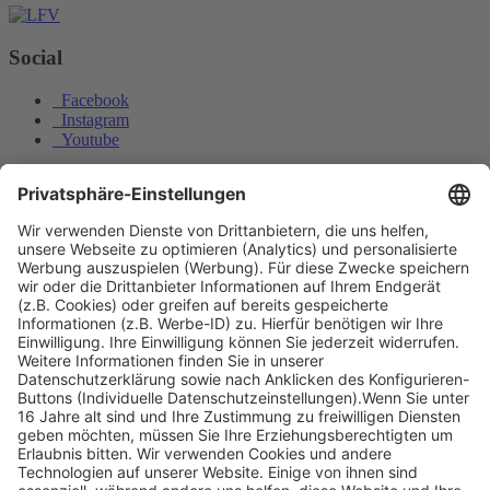
Social
Facebook
Instagram
Youtube
© Copyright - Heintges Lehr- und Lernsystem GmbH
Impressum
Informationspflichten
Datenschutz
Widerrufsbelehrung
Welche Altersklasse beim Schwarzwild ist der Hauptträger- und
überträger...
Welche Flugweite muss beim Schießen mit
Flintenlaufgeschossen aus Sicherheitsgründen...
Nach oben scrollen
Find Your Way!