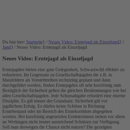
Du bist hier:
Startseite
1
/
Neues Video: Erntejagd als Einzeljagd
2
/
Jagd
3
/
Neues Video: Erntejagd als Einzeljagd
Neues Video: Erntejagd als Einzeljagd
Erntejagden bieten eine gute Gelegenheit, Schwarzwild effektiv zu
reduzieren. Im Gegensatz zu Gesellschaftsjagden die z.B. in
Maisfeldern als Vorstehtreiben rechtzeitig geplant und dann
durchgeführt werden, finden Erntejagden oft sehr kurzfristig statt.
Bezüglich der Sicherheit gelten die gleichen Bestimmungen wie bei
allen Gesellschaftsjagden. Jede Schussabgabe erfordert eine eiserne
Disziplin. Es gilt immer der Grundsatz: Sicherheit gilt vor
jagdlichem Erfolg. Es dürfen keine Schüsse in Richtung
Erntebestand oder im Bereich des Erntekorridors abgegeben
werden. Bei kurzfristig angesetzten Ernteterminen stehen vor allem
an Werktagen nicht immer ausreichend Schützen zur Verfügung.
Soll man deswegen die Chance nicht nutzen? Die gezeigten