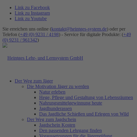
Link zu Facebook
Link zu Instagram
Link zu Youtube
Sie erreichen uns online (
kontakt@heintges-system.de
) oder per
Telefon (
+49 (0) 9231 / 4198
) - Service für digitale Produkte: (
+49
(0) 9231 / 961342
)
Der Weg zum Jäger
Die Motivation Jäger zu werden
Natur erleben
Hege, Pflege und Gestaltung von Lebensräumen
Nahrungsmittelgewinnung heute
Jagdhunderassen
Das Jagdliche Schießen und Erlegen von Wild
Der Weg zum Jagdschein
Jagdschein Kosten
Den passenden Lehrgang finden
Voraussetzungen für die Jägerprüfung