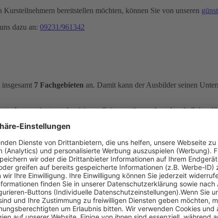
 Kursteilnehmern bereitstellen möchten, können Sie von unseren
güns
 uns dazu an:
09231/961342
 insgesamt
7 Fachgebieten
an. Damit kann der Ausbilder seinen Unterri
ürzt oder erweitert werden (eigene Seiten ergänzen, bestehende Seiten l
kript
. Die kurzen Infoblöcke und Stichworte ermöglichen es dem Ausbi
en Kursteilnehmern zu halten. Das Manuskript kann ausgedruckt werd
Binnengewässer