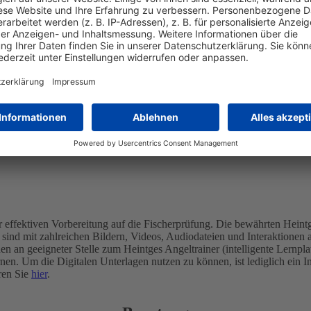
es Lehr- und Lernsystems, das auf Basis von langjähriger Praxiserfahr
ätten und Ausbilder entscheiden selbst, wie das E-Learning das bisher
haben Sie die Möglichkeit, das E-Learning-System genau auf Ihre spezi
 effektiven Vorbereitung auf die Fischerprüfung. Die bewährten Heintg
e sind mit zahlreichen Bildern, Videos, Audiodateien und Interaktione
 an geeigneter Stelle zum Heintges Angeltrainer (intelligente Lernpl
en. Um die Digitalen Unterlagen nutzen zu können, ist lediglich ein In
ren Sie
hier
.