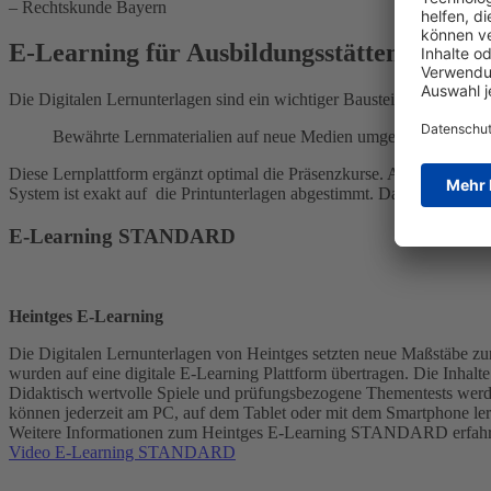
– Rechtskunde Bayern
E-Learning für Ausbildungsstätten
Die Digitalen Lernunterlagen sind ein wichtiger Baustein des Heintg
Bewährte Lernmaterialien auf neue Medien umgesetzt
Diese Lernplattform ergänzt optimal die Präsenzkurse. Ausbildungsst
System ist exakt auf die Printunterlagen abgestimmt. Darüber hinaus 
E-Learning STANDARD
Heintges E-Learning
Die Digitalen Lernunterlagen von Heintges setzten neue Maßstäbe zur
wurden auf eine digitale E-Learning Plattform übertragen. Die Inhalt
Didaktisch wertvolle Spiele und prüfungsbezogene Thementests werden
können jederzeit am PC, auf dem Tablet oder mit dem Smartphone lern
Weitere Informationen zum Heintges E-Learning STANDARD erfah
Video E-Learning STANDARD