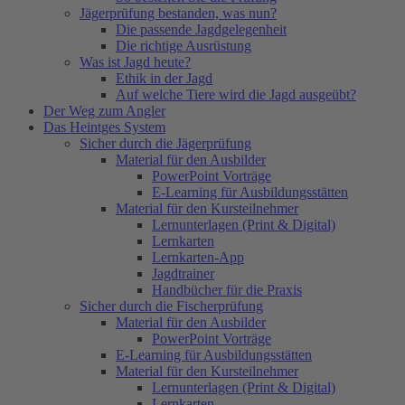
Jägerprüfung bestanden, was nun?
Die passende Jagdgelegenheit
Die richtige Ausrüstung
Was ist Jagd heute?
Ethik in der Jagd
Auf welche Tiere wird die Jagd ausgeübt?
Der Weg zum Angler
Das Heintges System
Sicher durch die Jägerprüfung
Material für den Ausbilder
PowerPoint Vorträge
E-Learning für Ausbildungsstätten
Material für den Kursteilnehmer
Lernunterlagen (Print & Digital)
Lernkarten
Lernkarten-App
Jagdtrainer
Handbücher für die Praxis
Sicher durch die Fischerprüfung
Material für den Ausbilder
PowerPoint Vorträge
E-Learning für Ausbildungsstätten
Material für den Kursteilnehmer
Lernunterlagen (Print & Digital)
Lernkarten