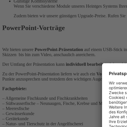
Günstige Kombisysteme
Wenn Sie verschiedene Module unseres Heintges Systems Ihren
Zudem bieten wir unsere günstigen Upgrade-Preise. Rufen Sie
PowerPoint-Vorträge
Wir bieten unsere
PowerPoint-Präsentation
auf einem USB-Stick in
Skizzen bis hin zum Video, anschaulich anreichern.
Der Umfang der Präsentation kann
individuell bearbeitet
, d. h. gek
Zu der PowerPoint-Präsentation liefern wir auch ein
Vortragsmanus
Punkte anzusprechen und trotzdem den wichtigen Augenkontakt zu d
Fachgebiete:
– Allgemeine Fischkunde und Fischkrankheiten
– Süßwasserfische – Neunaugen, Fische, Krebse und Muscheln der 
– Meeresfische
– Gewässerkunde
– Gerätekunde
– Natur- und Tierschutz in der Angelfischerei