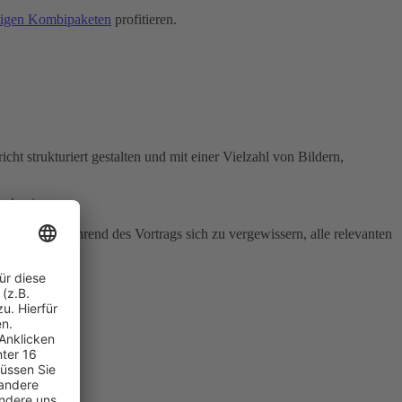
tigen Kombipaketen
profitieren.
cht strukturiert gestalten und mit einer Vielzahl von Bildern,
öschen).
lder auch während des Vortrags sich zu vergewissern, alle relevanten
en.