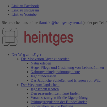
Link zu Facebook
Link zu Instagram
Link zu Youtube
Sie erreichen uns online (
kontakt@heintges-system.de
) oder per Telef
Der Weg zum Jäger
Die Motivation Jäger zu werden
Natur erleben
Hege, Pflege und Gestaltung von Lebensräumen
Nahrungsmittelgewinnung heute
Jagdhunderassen
Das Jagdliche Schießen und Erlegen von Wild
Der Weg zum Jagdschein
Jagdschein Kosten
Den passenden Lehrgang finden
Voraussetzungen für die Jägerprüfung
Prüfungsregularien der Bundesländer
So bestehen Sie die Prüfung