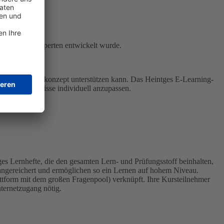
ung von Fachexperten entwickelt wurde.
ige Ausbildungskonzept unterstützen kann. Das Heintges E-Learning-
ellen Bedürfnisse individuell anzupassen.
es Lernhefte, die den gesamten Lern- und Prüfungsstoff beinhalten,
n angereichert und ermöglichen so ein Lernen auf hohem Niveau.
attform mit dem großen Fragenpool) verknüpft. Ihre Kursteilnehmer
ternetzugang nötig.