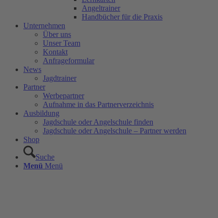
Angeltrainer
Handbücher für die Praxis
Unternehmen
Über uns
Unser Team
Kontakt
Anfrageformular
News
Jagdtrainer
Partner
Werbepartner
Aufnahme in das Partnerverzeichnis
Ausbildung
Jagdschule oder Angelschule finden
Jagdschule oder Angelschule – Partner werden
Shop
Suche
Menü
Menü