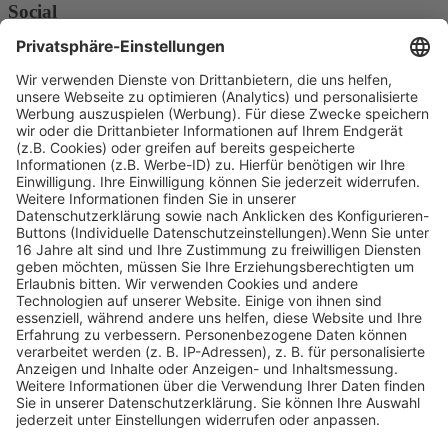
Social
Facebook
Instagram
Youtube
© Copyright - Heintges Lehr- und Lernsystem GmbH
Impressum
Informationspflichten
Datenschutz
Widerrufsbelehrung
Nach oben scrollen
Find Your Way!
Categories
E-Learning News
(3)
Heintges News
(3)
Messen
(2)
Fisch
(2)