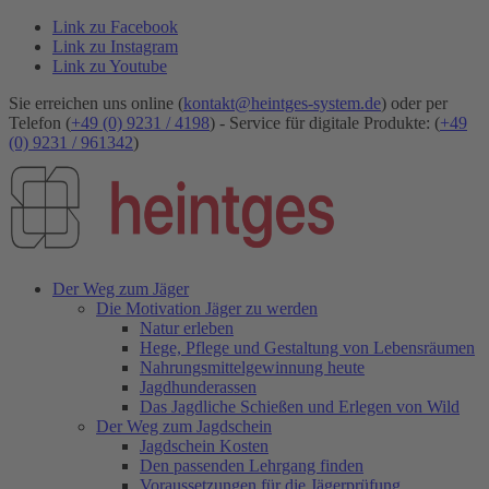
Link zu Facebook
Link zu Instagram
Link zu Youtube
Sie erreichen uns online (
kontakt@heintges-system.de
) oder per
Telefon (
+49 (0) 9231 / 4198
) - Service für digitale Produkte: (
+49
(0) 9231 / 961342
)
Der Weg zum Jäger
Die Motivation Jäger zu werden
Natur erleben
Hege, Pflege und Gestaltung von Lebensräumen
Nahrungsmittelgewinnung heute
Jagdhunderassen
Das Jagdliche Schießen und Erlegen von Wild
Der Weg zum Jagdschein
Jagdschein Kosten
Den passenden Lehrgang finden
Voraussetzungen für die Jägerprüfung