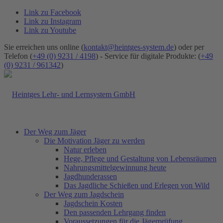
Link zu Facebook
Link zu Instagram
Link zu Youtube
Sie erreichen uns online (
kontakt@heintges-system.de
) oder per
Telefon (
+49 (0) 9231 / 4198
) - Service für digitale Produkte: (
+49
(0) 9231 / 961342
)
Der Weg zum Jäger
Die Motivation Jäger zu werden
Natur erleben
Hege, Pflege und Gestaltung von Lebensräumen
Nahrungsmittelgewinnung heute
Jagdhunderassen
Das Jagdliche Schießen und Erlegen von Wild
Der Weg zum Jagdschein
Jagdschein Kosten
Den passenden Lehrgang finden
Voraussetzungen für die Jägerprüfung