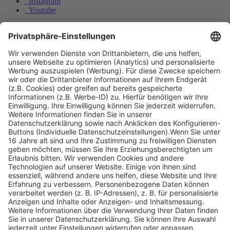
Instagram
Youtube
© Copyright - Heintges Lehr- und Lernsystem GmbH
Impressum
Informationspflichten
Datenschutz
Widerrufsbelehrung
Nach der Entnahme der Innenorgane aus dem Wildkörper sind
diese …?
Welche Aussagen stimmen zur Kanadagans?
Nach oben scrollen
Find Your Way!
Categories
E-Learning News
(3)
Heintges News
(3)
Messen
(2)