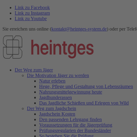
Link zu Facebook
Link zu Instagram
Link zu Youtube
Sie erreichen uns online (
kontakt@heintges-system.de
) oder per Telef
Der Weg zum Jäger
Die Motivation Jäger zu werden
Natur erleben
Hege, Pflege und Gestaltung von Lebensräumen
Nahrungsmittelgewinnung heute
Jagdhunderassen
Das Jagdliche Schießen und Erlegen von Wild
Der Weg zum Jagdschein
Jagdschein Kosten
Den passenden Lehrgang finden
Voraussetzungen für die Jägerprüfung
Prüfungsregularien der Bundesländer
So bestehen Sie die Prüfung