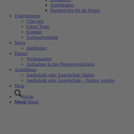
Angeltrainer
Handbücher für die Praxis
Unternehmen
Über uns
Unser Team
Kontakt
Anfrageformular
News
Jagdtrainer
Partner
Werbepartner
Aufnahme in das Partnerverzeichnis
Ausbildung
Jagdschule oder Angelschule finden
Jagdschule oder Angelschule – Partner werden
Shop
Suche
Menü
Menü