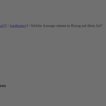
Art?
2
/
Jagdtrainer
3
/
Welche Aussage stimmt in Bezug auf diese Art?
chen