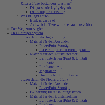
Jägerprüfung bestanden, was nun?
Die passende Jagdgelegenheit
Die richtige Ausrüstung
Was ist Jagd heute?
Ethik in der Jagd
Auf welche Tiere wird die Jagd ausgeübt?
Der Weg zum Angler
Das Heintges System
Sicher durch die Jägerprüfung
Material für den Ausbilder
PowerPoint Vorträge
E-Learning für Ausbildungsstätten
Material für den Kursteilnehmer
Lernunterlagen (Print & Digital)
Lernkarten
Lernkarten-App
Jagdtrainer
Handbücher für die Praxis
Sicher durch die Fischerprüfung
Material für den Ausbilder
PowerPoint Vorträge
E-Learning für Ausbildungsstätten
Material für den Kursteilnehmer
Lernunterlagen (Print & Digital)
Lernkarten