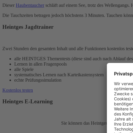
Dieser
Haubentaucher
schläft auf einem See, trotz des Wellengangs
Die Tauchzeiten betragen jedoch höchstens 3 Minuten. Tauchen können
Heintges Jagdtrainer
Zwei Stunden den gesamten Inhalt und alle Funktionen kostenlos test
alle HEINTGES Thementests (diese sind auch nach Ablauf des 
Lernen in allen Fragenpools
alle Spiele
systematisches Lernen nach Karteikastensystem
echte Prüfungssimulation
Kostenlos testen
Heintges E-Learning
Sie können das Heintges E-Learning Sy