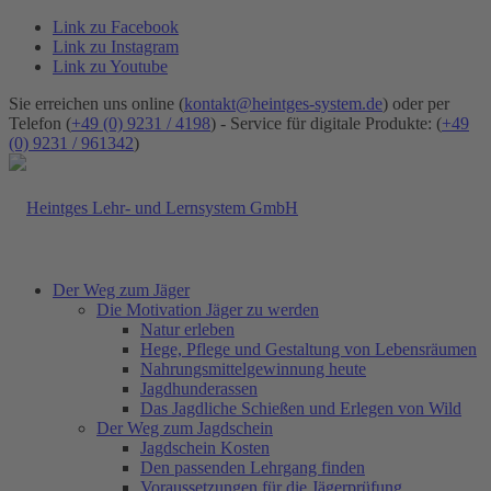
Link zu Facebook
Link zu Instagram
Link zu Youtube
Sie erreichen uns online (
kontakt@heintges-system.de
) oder per
Telefon (
+49 (0) 9231 / 4198
) - Service für digitale Produkte: (
+49
(0) 9231 / 961342
)
Der Weg zum Jäger
Die Motivation Jäger zu werden
Natur erleben
Hege, Pflege und Gestaltung von Lebensräumen
Nahrungsmittelgewinnung heute
Jagdhunderassen
Das Jagdliche Schießen und Erlegen von Wild
Der Weg zum Jagdschein
Jagdschein Kosten
Den passenden Lehrgang finden
Voraussetzungen für die Jägerprüfung