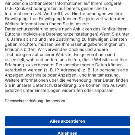
Widerrufsbelehrung
Welche Aussage stimmt in Bezug auf diese Art?
Das
Äsungsverhalten von Rot- und Rehwild unterscheidet sich. Welche
Aussagen...
Nach oben scrollen
Find Your Way!
Categories
E-Learning News
(3)
Heintges News
(3)
Messen
(2)
Fisch
(2)
Jagd
(8)
Jagdtrainer
(517)
News
(14)
Expertentipps
(1)
Tags