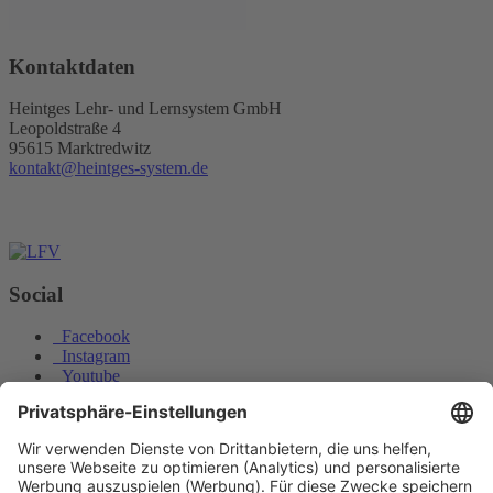
Kontaktdaten
Heintges Lehr- und Lernsystem GmbH
Leopoldstraße 4
95615 Marktredwitz
kontakt@heintges-system.de
Social
Facebook
Instagram
Youtube
© Copyright - Heintges Lehr- und Lernsystem GmbH
Impressum
Informationspflichten
Datenschutz