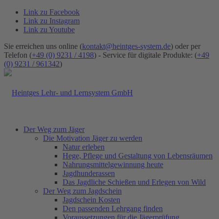
Link zu Facebook
Link zu Instagram
Link zu Youtube
Sie erreichen uns online (
kontakt@heintges-system.de
) oder per
Telefon (
+49 (0) 9231 / 4198
) - Service für digitale Produkte: (
+49
(0) 9231 / 961342
)
Der Weg zum Jäger
Die Motivation Jäger zu werden
Natur erleben
Hege, Pflege und Gestaltung von Lebensräumen
Nahrungsmittelgewinnung heute
Jagdhunderassen
Das Jagdliche Schießen und Erlegen von Wild
Der Weg zum Jagdschein
Jagdschein Kosten
Den passenden Lehrgang finden
Voraussetzungen für die Jägerprüfung