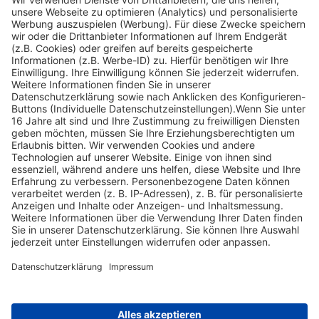
Informationspflichten
Datenschutz
Widerrufsbelehrung
Sie haben von einem Hochsitz aus einen Rehbock auf einem
Maisacker beschossen,...
Dieses Ei wurde von welchem
Beutegreifer gepündert?
Nach oben scrollen
Find Your Way!
Categories
E-Learning News
(3)
Heintges News
(3)
Messen
(2)
Fisch
(2)
Jagd
(8)
Jagdtrainer
(517)
News
(14)
Expertentipps
(1)