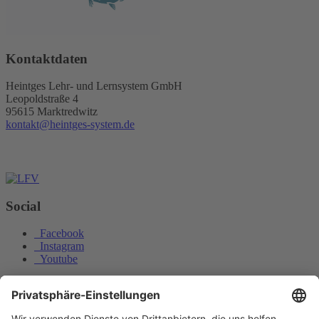
Kontaktdaten
Heintges Lehr- und Lernsystem GmbH
Leopoldstraße 4
95615 Marktredwitz
kontakt@heintges-system.de
Social
Facebook
Instagram
Youtube
© Copyright - Heintges Lehr- und Lernsystem GmbH
Impressum