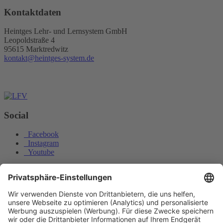
Kontaktdaten
Heintges Lehr- und Lernsystem GmbH
Leopoldstraße 4
95615 Marktredwitz
kontakt@heintges-system.de
Social
Facebook
Instagram
Youtube
© Copyright - Heintges Lehr- und Lernsystem GmbH
Impressum
Informationspflichten
Datenschutz
Widerrufsbelehrung