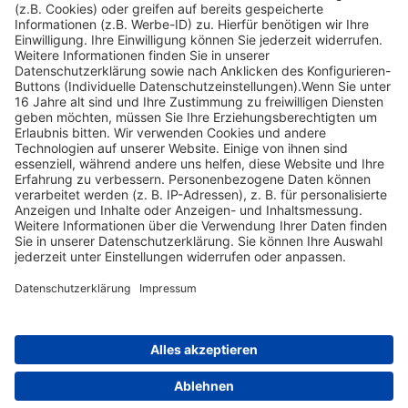
Ein Jagdgenosse beschwert sich über den „Dreck“, der tagtäglich...
Welche Vogelarten gehören nicht zu den Nesthockern?
Nach oben scrollen
Find Your Way!
Categories
E-Learning News
(3)
Heintges News
(3)
Messen
(2)
Fisch
(2)
Jagd
(8)
Jagdtrainer
(517)
News
(14)
Expertentipps
(1)
Tags