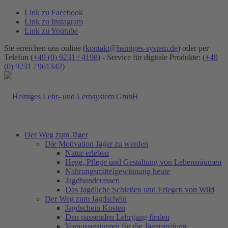
Link zu Facebook
Link zu Instagram
Link zu Youtube
Sie erreichen uns online (
kontakt@heintges-system.de
) oder per
Telefon (
+49 (0) 9231 / 4198
) - Service für digitale Produkte: (
+49
(0) 9231 / 961342
)
Der Weg zum Jäger
Die Motivation Jäger zu werden
Natur erleben
Hege, Pflege und Gestaltung von Lebensräumen
Nahrungsmittelgewinnung heute
Jagdhunderassen
Das Jagdliche Schießen und Erlegen von Wild
Der Weg zum Jagdschein
Jagdschein Kosten
Den passenden Lehrgang finden
Voraussetzungen für die Jägerprüfung