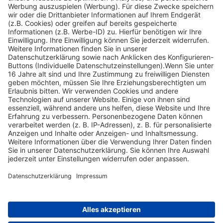
Welche Aussagen aufgrund der EU-Hygienevorschriften treffen für
die Jäger...
Auf welche Monate sollte sich trotz der ganzjährigen
Jagdzeit die Bejagung...
Nach oben scrollen
Find Your Way!
Categories
E-Learning News
(3)
Heintges News
(3)
Messen
(2)
Fisch
(2)
Jagd
(8)
Jagdtrainer
(517)
News
(14)
Expertentipps
(1)