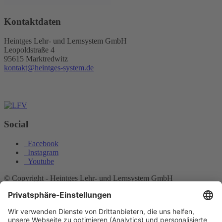
Kontaktdaten
Heintges Lehr- und Lernsystem GmbH
Leopoldstraße 4
95615 Marktredwitz
kontakt@heintges-system.de
Social
Facebook
Instagram
Youtube
© Copyright - Heintges Lehr- und Lernsystem GmbH
Impressum
Informationspflichten
Datenschutz
Widerrufsbelehrung