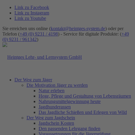
Link zu Facebook
Link zu Instagram
Link zu Youtube
Sie erreichen uns online (
kontakt@heintges-system.de
) oder per
Telefon (
+49 (0) 9231 / 4198
) - Service für digitale Produkte: (
+49
(0) 9231 / 961342
)
Der Weg zum Jäger
Die Motivation Jäger zu werden
Natur erleben
Hege, Pflege und Gestaltung von Lebensräumen
Nahrungsmittelgewinnung heute
Jagdhunderassen
Das Jagdliche Schießen und Erlegen von Wild
Der Weg zum Jagdschein
Jagdschein Kosten
Den passenden Lehrgang finden
Voraussetzungen für die Jägerprüfung