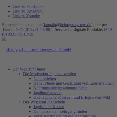
Link zu Facebook
Link zu Instagram
Link zu Youtube
Sie erreichen uns online (
kontakt@heintges-system.de
) oder per
Telefon (
+49 (0) 9231 / 4198
) - Service für digitale Produkte: (
+49
(0) 9231 / 961342
)
Der Weg zum Jäger
Die Motivation Jäger zu werden
Natur erleben
Hege, Pflege und Gestaltung von Lebensräumen
Nahrungsmittelgewinnung heute
Jagdhunderassen
Das Jagdliche Schießen und Erlegen von Wild
Der Weg zum Jagdschein
Jagdschein Kosten
Den passenden Lehrgang finden
Voraussetzungen für die Jägerprüfung