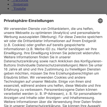
Instagram
Youtube
© Copyright - Heintges Lehr- und Lernsystem GmbH
Impressum
Informationspflichten
Datenschutz
Widerrufsbelehrung
Welchen der nachgenannten Reviereinrichtungen findet man im
Revier vor?
Zu welcher Jahreszeit beginnt die Paarbildung bei
Stockenten?
Nach oben scrollen
Find Your Way!
Categories
E-Learning News
(3)
Heintges News
(3)