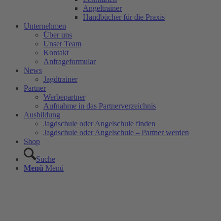
Angeltrainer
Handbücher für die Praxis
Unternehmen
Über uns
Unser Team
Kontakt
Anfrageformular
News
Jagdtrainer
Partner
Werbepartner
Aufnahme in das Partnerverzeichnis
Ausbildung
Jagdschule oder Angelschule finden
Jagdschule oder Angelschule – Partner werden
Shop
Suche
Menü
Menü