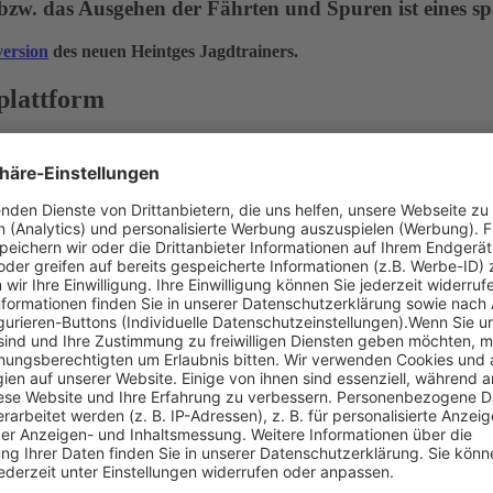
zw. das Ausgehen der Fährten und Spuren ist eines sp
ersion
des neuen Heintges Jagdtrainers.
lattform
rnportale“
ule in einer Lernplattform – inklusive Original-Prüfu
Alle 9 Fachgebiete in einem Gesamtpaket