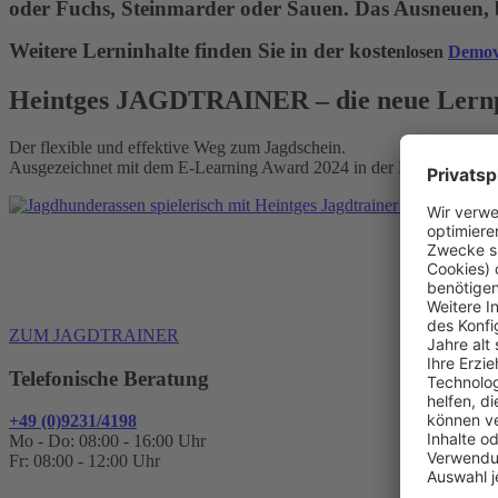
oder Fuchs, Steinmarder oder Sauen. Das Ausneuen, b
Weitere Lerninhalte finden Sie in der koste
nlosen
Demov
Heintges JAGDTRAINER – die neue Lernp
Der flexible und effektive Weg zum Jagdschein.
Ausgezeichnet mit dem E-Learning Award 2024 in der Kategorie „Le
Alle Mod
ZUM JAGDTRAINER
Telefonische Beratung
+49 (0)9231/4198
Mo - Do: 08:00 - 16:00 Uhr
Fr: 08:00 - 12:00 Uhr