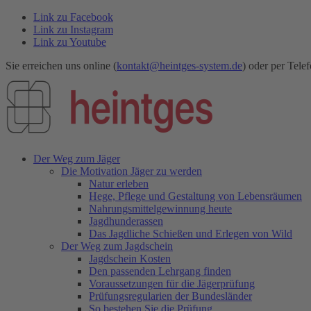
Link zu Facebook
Link zu Instagram
Link zu Youtube
Sie erreichen uns online (
kontakt@heintges-system.de
) oder per Telef
Der Weg zum Jäger
Die Motivation Jäger zu werden
Natur erleben
Hege, Pflege und Gestaltung von Lebensräumen
Nahrungsmittelgewinnung heute
Jagdhunderassen
Das Jagdliche Schießen und Erlegen von Wild
Der Weg zum Jagdschein
Jagdschein Kosten
Den passenden Lehrgang finden
Voraussetzungen für die Jägerprüfung
Prüfungsregularien der Bundesländer
So bestehen Sie die Prüfung