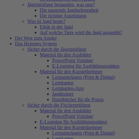
Jägerprüfung bestanden, was nun?
Die passende Jagdgelegenheit
Die richtige Ausrüstung
Was ist Jagd heute?
Ethik in der Jagd
Auf welche Tiere wird die Jagd ausgeübt?
Der Weg zum Angler
Das Heintges System
Sicher durch die Jägerprüfung
Material für den Ausbilder
PowerPoint Vorträge
E-Learning für Ausbildungsstätten
Material für den Kursteilnehmer
Lernunterlagen (Print & Digital)
Lernkarten
Lernkarten-App
Jagdtrainer
Handbücher für die Praxis
Sicher durch die Fischerprüfung
Material für den Ausbilder
PowerPoint Vorträge
E-Learning für Ausbildungsstätten
Material für den Kursteilnehmer
Lernunterlagen (Print & Digital)
Lernkarten