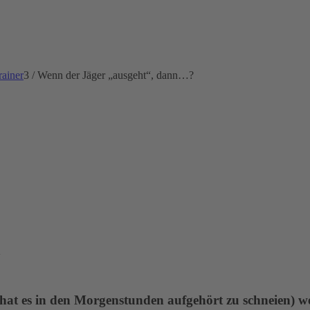
rainer
3
/
Wenn der Jäger „ausgeht“, dann…?
n
ls hat es in den Morgenstunden aufgehört zu schneien) 