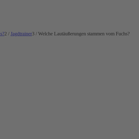
s?
2
/
Jagdtrainer
3
/
Welche Lautäußerungen stammen vom Fuchs?