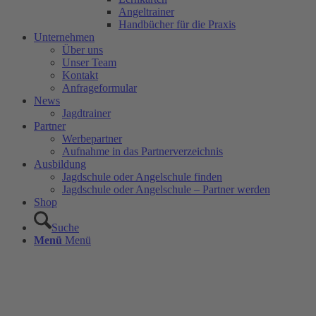
Angeltrainer
Handbücher für die Praxis
Unternehmen
Über uns
Unser Team
Kontakt
Anfrageformular
News
Jagdtrainer
Partner
Werbepartner
Aufnahme in das Partnerverzeichnis
Ausbildung
Jagdschule oder Angelschule finden
Jagdschule oder Angelschule – Partner werden
Shop
Suche
Menü
Menü