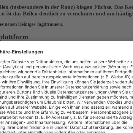
ellen (insbesondere in der Ranz) klagen Füchse. Das Ke
n ist das Bellen deutlich zu vernehmen und am häufigs
es neuen Heintges Jagdtrainers.
lattform
rnportale“
ule in einer Lernplattform – inklusive Original-Prüfu
Alle 9 Fachgebiete in einem Gesamtpaket