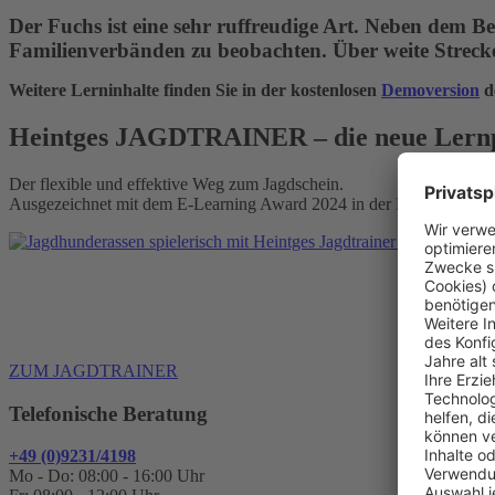
Der Fuchs ist eine sehr ruffreudige Art. Neben dem B
Familienverbänden zu beobachten. Über weite Strecke
Weitere Lerninhalte finden Sie in der kostenlosen
Demoversion
d
Heintges JAGDTRAINER – die neue Lernp
Der flexible und effektive Weg zum Jagdschein.
Ausgezeichnet mit dem E-Learning Award 2024 in der Kategorie „Le
Alle Mod
ZUM JAGDTRAINER
Telefonische Beratung
+49 (0)9231/4198
Mo - Do: 08:00 - 16:00 Uhr