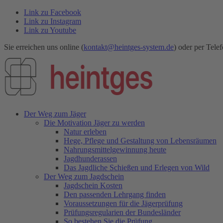
Link zu Facebook
Link zu Instagram
Link zu Youtube
Sie erreichen uns online (
kontakt@heintges-system.de
) oder per Telef
Der Weg zum Jäger
Die Motivation Jäger zu werden
Natur erleben
Hege, Pflege und Gestaltung von Lebensräumen
Nahrungsmittelgewinnung heute
Jagdhunderassen
Das Jagdliche Schießen und Erlegen von Wild
Der Weg zum Jagdschein
Jagdschein Kosten
Den passenden Lehrgang finden
Voraussetzungen für die Jägerprüfung
Prüfungsregularien der Bundesländer
So bestehen Sie die Prüfung