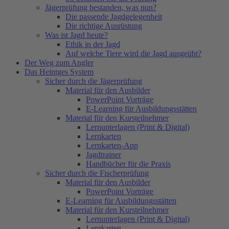
Jägerprüfung bestanden, was nun?
Die passende Jagdgelegenheit
Die richtige Ausrüstung
Was ist Jagd heute?
Ethik in der Jagd
Auf welche Tiere wird die Jagd ausgeübt?
Der Weg zum Angler
Das Heintges System
Sicher durch die Jägerprüfung
Material für den Ausbilder
PowerPoint Vorträge
E-Learning für Ausbildungsstätten
Material für den Kursteilnehmer
Lernunterlagen (Print & Digital)
Lernkarten
Lernkarten-App
Jagdtrainer
Handbücher für die Praxis
Sicher durch die Fischerprüfung
Material für den Ausbilder
PowerPoint Vorträge
E-Learning für Ausbildungsstätten
Material für den Kursteilnehmer
Lernunterlagen (Print & Digital)
Lernkarten