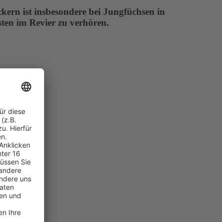
ckern ist insbesondere bei Jungfüchsen in
ten im Revier zu verhören.
ngsfragen