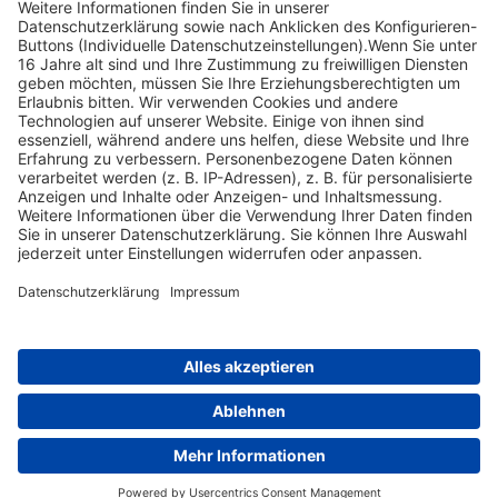
Der heutige Fund im Revier. Um was handelt es sich hier?
Der
Abstand vom Auge zum Zielfernrohr beträgt ca. …?
Nach oben scrollen
Find Your Way!
Categories
E-Learning News
(3)
Heintges News
(3)
Messen
(2)
Fisch
(2)
Jagd
(8)
Jagdtrainer
(517)
News
(14)
Expertentipps
(1)
Tags
Sachsen
(1)
Bayern
(1)
Baden-Württemberg
(1)