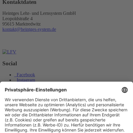
Kontaktdaten
Heintges Lehr- und Lernsystem GmbH
Leopoldstraße 4
95615 Marktredwitz
kontakt@heintges-system.de
Social
Facebook
Instagram
Youtube
© Copyright - Heintges Lehr- und Lernsystem GmbH
Impressum
Informationspflichten
Datenschutz
Widerrufsbelehrung