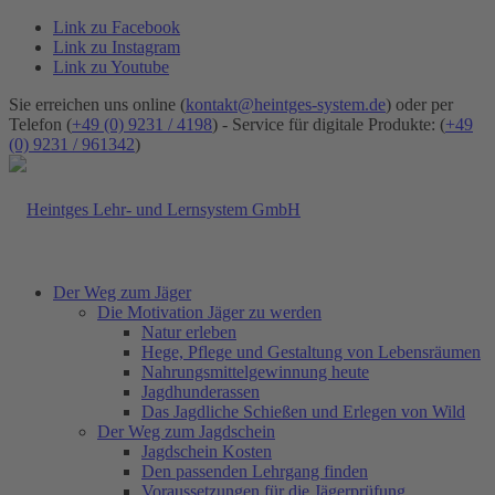
Link zu Facebook
Link zu Instagram
Link zu Youtube
Sie erreichen uns online (
kontakt@heintges-system.de
) oder per
Telefon (
+49 (0) 9231 / 4198
) - Service für digitale Produkte: (
+49
(0) 9231 / 961342
)
Der Weg zum Jäger
Die Motivation Jäger zu werden
Natur erleben
Hege, Pflege und Gestaltung von Lebensräumen
Nahrungsmittelgewinnung heute
Jagdhunderassen
Das Jagdliche Schießen und Erlegen von Wild
Der Weg zum Jagdschein
Jagdschein Kosten
Den passenden Lehrgang finden
Voraussetzungen für die Jägerprüfung