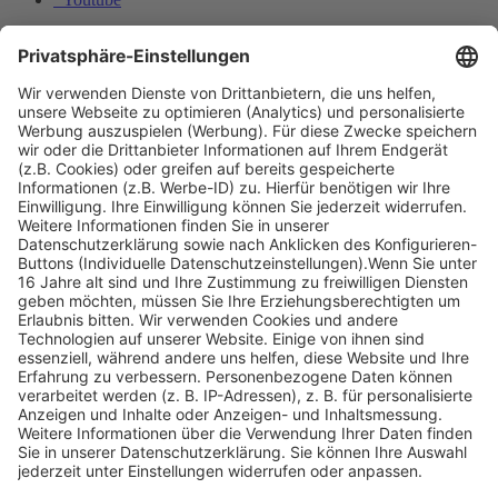
© Copyright - Heintges Lehr- und Lernsystem GmbH
Impressum
Informationspflichten
Datenschutz
Widerrufsbelehrung
Was verstehen Sie unter dem umgangssprachlichen Begriff
„Reviersystem“?
Welche Ursache hat die Ausbildung eines
Perückengehörns?
Nach oben scrollen
Find Your Way!
Categories
E-Learning News
(3)
Heintges News
(3)
Messen
(2)
Fisch
(2)