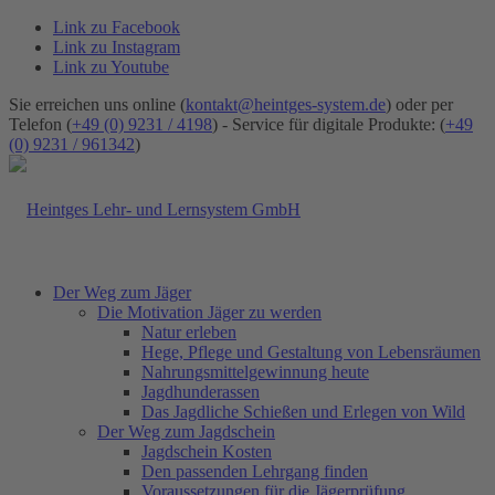
Link zu Facebook
Link zu Instagram
Link zu Youtube
Sie erreichen uns online (
kontakt@heintges-system.de
) oder per
Telefon (
+49 (0) 9231 / 4198
) - Service für digitale Produkte: (
+49
(0) 9231 / 961342
)
Der Weg zum Jäger
Die Motivation Jäger zu werden
Natur erleben
Hege, Pflege und Gestaltung von Lebensräumen
Nahrungsmittelgewinnung heute
Jagdhunderassen
Das Jagdliche Schießen und Erlegen von Wild
Der Weg zum Jagdschein
Jagdschein Kosten
Den passenden Lehrgang finden
Voraussetzungen für die Jägerprüfung