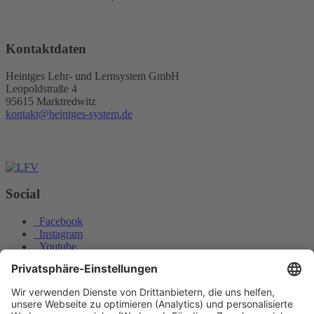
Kontaktdaten
Heintges Lehr- und Lernsystem GmbH
Leopoldstraße 4
95615 Marktredwitz
kontakt@heintges-system.de
Social
Facebook
Instagram
Youtube
© Copyright - Heintges Lehr- und Lernsystem GmbH
Impressum
Informationspflichten