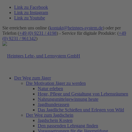
Link zu Facebook
Link zu Instagram
Link zu Youtube
Sie erreichen uns online (
kontakt@heintges-system.de
) oder per
Telefon (
+49 (0) 9231 / 4198
) - Service für digitale Produkte: (
+49
(0) 9231 / 961342
)
Der Weg zum Jäger
Die Motivation Jäger zu werden
Natur erleben
Hege, Pflege und Gestaltung von Lebensräumen
Nahrungsmittelgewinnung heute
Jagdhunderassen
Das Jagdliche Schießen und Erlegen von Wild
Der Weg zum Jagdschein
Jagdschein Kosten
Den passenden Lehrgang finden
Voraussetzungen für die Jägerprüfung