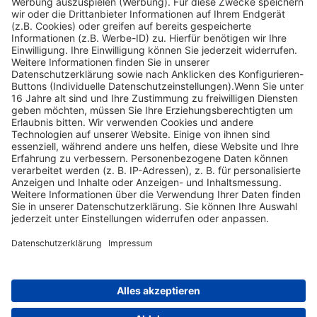
Datenschutz
Widerrufsbelehrung
Um welches, einheimisches Laubgehölz handelt es sich hier?
Welche Lautäußerungen werden zur Reizjagd auf den Fuchs
verwendet?
Nach oben scrollen
Find Your Way!
Categories
E-Learning News
(3)
Heintges News
(3)
Messen
(2)
Fisch
(2)
Jagd
(8)
Jagdtrainer
(517)
News
(14)
Expertentipps
(1)
Tags