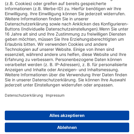
Widerrufsbelehrung
Wer darf sich Abwurfstangen aneignen?
Welche Schalenwildart
wirft die Trophäe im gleichen Zeitraum wie das Damwild...
Nach oben scrollen
Find Your Way!
Categories
E-Learning News
(3)
Heintges News
(3)
Messen
(2)
Fisch
(2)
Jagd
(8)
Jagdtrainer
(517)
News
(14)
Expertentipps
(1)
Tags