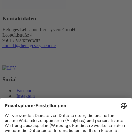
Kontaktdaten
Heintges Lehr- und Lernsystem GmbH
Leopoldstraße 4
95615 Marktredwitz
kontakt@heintges-system.de
Social
Facebook
Instagram
Youtube
© Copyright - Heintges Lehr- und Lernsystem GmbH
Impressum
Informationspflichten
Datenschutz