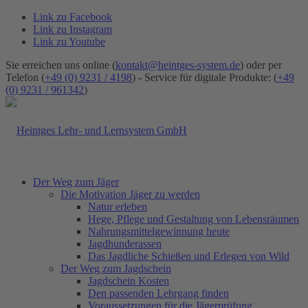
Link zu Facebook
Link zu Instagram
Link zu Youtube
Sie erreichen uns online (
kontakt@heintges-system.de
) oder per
Telefon (
+49 (0) 9231 / 4198
) - Service für digitale Produkte: (
+49
(0) 9231 / 961342
)
Der Weg zum Jäger
Die Motivation Jäger zu werden
Natur erleben
Hege, Pflege und Gestaltung von Lebensräumen
Nahrungsmittelgewinnung heute
Jagdhunderassen
Das Jagdliche Schießen und Erlegen von Wild
Der Weg zum Jagdschein
Jagdschein Kosten
Den passenden Lehrgang finden
Voraussetzungen für die Jägerprüfung