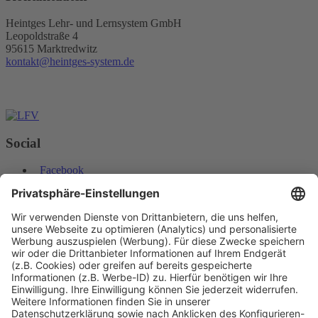
Heintges Lehr- und Lernsystem GmbH
Leopoldstraße 4
95615 Marktredwitz
kontakt@heintges-system.de
Social
Facebook
Instagram
Youtube
© Copyright - Heintges Lehr- und Lernsystem GmbH
Impressum
Informationspflichten
Datenschutz
Widerrufsbelehrung