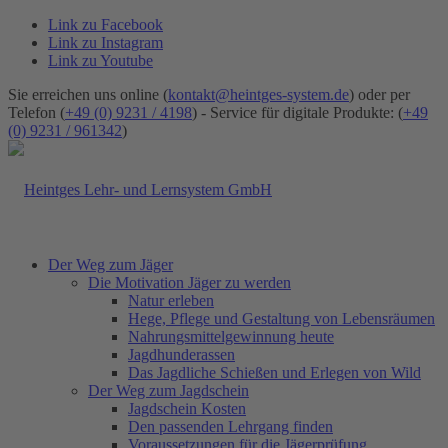
Link zu Facebook
Link zu Instagram
Link zu Youtube
Sie erreichen uns online (
kontakt@heintges-system.de
) oder per
Telefon (
+49 (0) 9231 / 4198
) - Service für digitale Produkte: (
+49
(0) 9231 / 961342
)
Der Weg zum Jäger
Die Motivation Jäger zu werden
Natur erleben
Hege, Pflege und Gestaltung von Lebensräumen
Nahrungsmittelgewinnung heute
Jagdhunderassen
Das Jagdliche Schießen und Erlegen von Wild
Der Weg zum Jagdschein
Jagdschein Kosten
Den passenden Lehrgang finden
Voraussetzungen für die Jägerprüfung