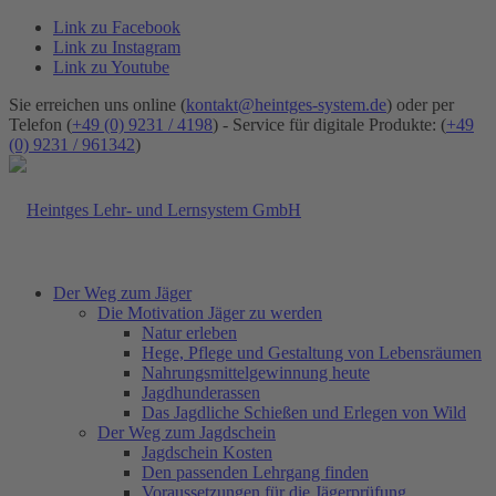
Link zu Facebook
Link zu Instagram
Link zu Youtube
Sie erreichen uns online (
kontakt@heintges-system.de
) oder per
Telefon (
+49 (0) 9231 / 4198
) - Service für digitale Produkte: (
+49
(0) 9231 / 961342
)
Der Weg zum Jäger
Die Motivation Jäger zu werden
Natur erleben
Hege, Pflege und Gestaltung von Lebensräumen
Nahrungsmittelgewinnung heute
Jagdhunderassen
Das Jagdliche Schießen und Erlegen von Wild
Der Weg zum Jagdschein
Jagdschein Kosten
Den passenden Lehrgang finden
Voraussetzungen für die Jägerprüfung