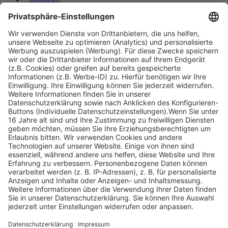
Youtube
© Copyright - Heintges Lehr- und Lernsystem GmbH
Impressum
Informationspflichten
Datenschutz
Widerrufsbelehrung
Welcher Vogel ist das?
Wie werden die einzelnen Bestandteile
benannt?
Nach oben scrollen
Find Your Way!
Categories
E-Learning News
(3)
Heintges News
(3)
Messen
(2)
Fisch
(2)
Jagd
(8)