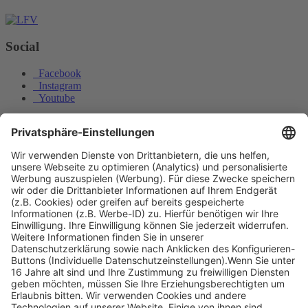
Social
Facebook
Instagram
Youtube
© Copyright - Heintges Lehr- und Lernsystem GmbH
Impressum
Informationspflichten
Datenschutz
Widerrufsbelehrung
Sie wollen einen Hochsitz vom Wald in die Feldmark umstellen.
Sie benötigen...
Warum ist es verboten, in der freien Natur Hecken
in der Zeit vom 01.März bis...
Nach oben scrollen
Find Your Way!