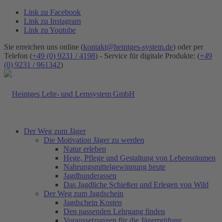
Link zu Facebook
Link zu Instagram
Link zu Youtube
Sie erreichen uns online (
kontakt@heintges-system.de
) oder per
Telefon (
+49 (0) 9231 / 4198
) - Service für digitale Produkte: (
+49
(0) 9231 / 961342
)
Der Weg zum Jäger
Die Motivation Jäger zu werden
Natur erleben
Hege, Pflege und Gestaltung von Lebensräumen
Nahrungsmittelgewinnung heute
Jagdhunderassen
Das Jagdliche Schießen und Erlegen von Wild
Der Weg zum Jagdschein
Jagdschein Kosten
Den passenden Lehrgang finden
Voraussetzungen für die Jägerprüfung