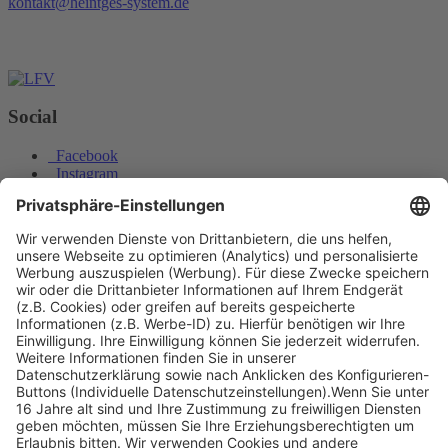
kontakt@heintges-system.de
Social
Facebook
Instagram
Youtube
© Copyright - Heintges Lehr- und Lernsystem GmbH
Impressum
Informationspflichten
Datenschutz
Widerrufsbelehrung
Welche Hackfrucht ist hier zu sehen?
Zur Brut- und Setzzeit
werden Lebendfallen in der Regel …?
Nach oben scrollen