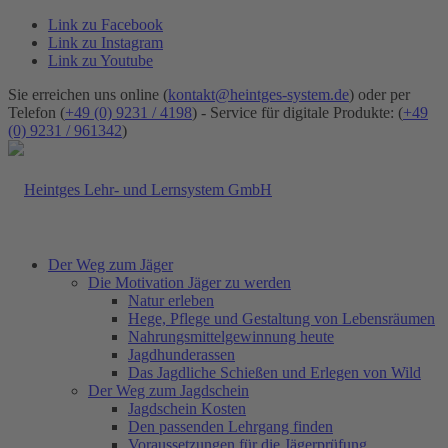
Link zu Facebook
Link zu Instagram
Link zu Youtube
Sie erreichen uns online (
kontakt@heintges-system.de
) oder per
Telefon (
+49 (0) 9231 / 4198
) - Service für digitale Produkte: (
+49
(0) 9231 / 961342
)
Der Weg zum Jäger
Die Motivation Jäger zu werden
Natur erleben
Hege, Pflege und Gestaltung von Lebensräumen
Nahrungsmittelgewinnung heute
Jagdhunderassen
Das Jagdliche Schießen und Erlegen von Wild
Der Weg zum Jagdschein
Jagdschein Kosten
Den passenden Lehrgang finden
Voraussetzungen für die Jägerprüfung