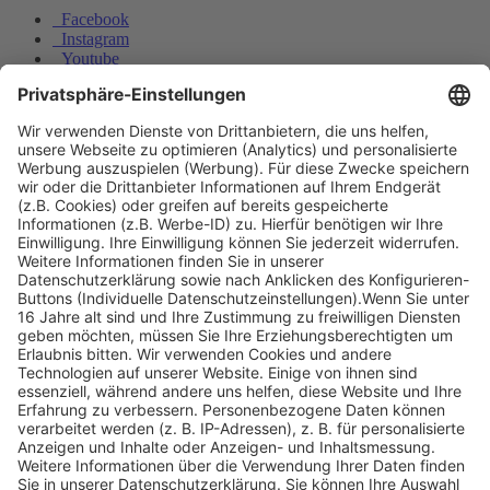
Facebook
Instagram
Youtube
© Copyright - Heintges Lehr- und Lernsystem GmbH
Impressum
Informationspflichten
Datenschutz
Widerrufsbelehrung
Welche Aussagen stimmen in Bezug auf einen Perückenbock?
Wie hoch muss ein Kulturzaun im Flachland mindestens sein, um als
rehwilddicht...
Nach oben scrollen
Find Your Way!
Categories
E-Learning News
(3)
Heintges News
(3)