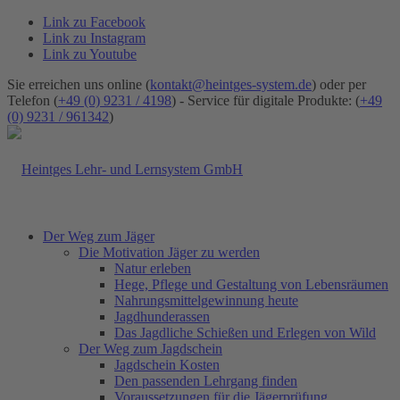
Link zu Facebook
Link zu Instagram
Link zu Youtube
Sie erreichen uns online (
kontakt@heintges-system.de
) oder per
Telefon (
+49 (0) 9231 / 4198
) - Service für digitale Produkte: (
+49
(0) 9231 / 961342
)
Der Weg zum Jäger
Die Motivation Jäger zu werden
Natur erleben
Hege, Pflege und Gestaltung von Lebensräumen
Nahrungsmittelgewinnung heute
Jagdhunderassen
Das Jagdliche Schießen und Erlegen von Wild
Der Weg zum Jagdschein
Jagdschein Kosten
Den passenden Lehrgang finden
Voraussetzungen für die Jägerprüfung