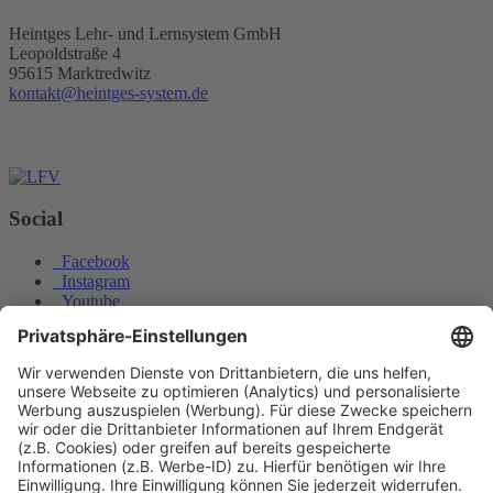
Heintges Lehr- und Lernsystem GmbH
Leopoldstraße 4
95615 Marktredwitz
kontakt@heintges-system.de
Social
Facebook
Instagram
Youtube
© Copyright - Heintges Lehr- und Lernsystem GmbH
Impressum
Informationspflichten
Datenschutz
Widerrufsbelehrung
Für welche Schalenwildart darf man das Büchsenkaliber .243 Win.