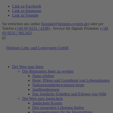
Link zu Facebook
Link zu Instagram
Link zu Youtube
Sie erreichen uns online (
kontakt@heintges-system.de
) oder per
Telefon (
+49 (0) 9231 / 4198
) - Service für digitale Produkte: (
+49
(0) 9231 / 961342
)
Der Weg zum Jäger
Die Motivation Jäger zu werden
Natur erleben
Hege, Pflege und Gestaltung von Lebensräumen
Nahrungsmittelgewinnung heute
Jagdhunderassen
Das Jagdliche Schießen und Erlegen von Wild
Der Weg zum Jagdschein
Jagdschein Kosten
Den passenden Lehrgang finden
Voraussetzungen für die Jägerprüfung