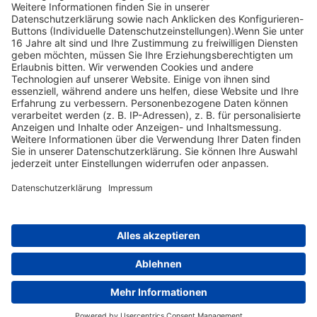
verwenden...
Wann ist das Bellen der Füchse zu hören?
Nach oben scrollen
Find Your Way!
Categories
E-Learning News
(3)
Heintges News
(3)
Messen
(2)
Fisch
(2)
Jagd
(8)
Jagdtrainer
(517)
News
(14)
Expertentipps
(1)
Tags
Sachsen
(1)
Bayern
(1)
Baden-Württemberg
(1)