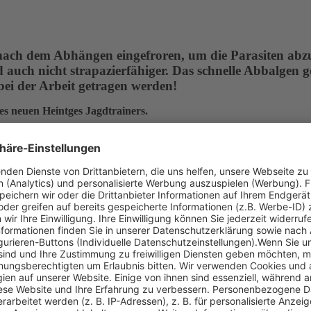
ach dem Abhängen eingefroren, um die Parasiten abzutö
d auch nicht strapazierfähiger. Das schnelle Abbalgen g
i der Arbeit getragen werden!
es neuen Heintges Jagdtrainers.
lattform
rnportale“
ule in einer Lernplattform – inklusive Original-Prüfu
Alle 9 Fachgebiete in einem Gesamtpaket