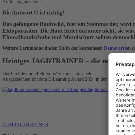
Auflösung anzeigen:
Die Antwort C
ist richtig!
Das gefangene Raubwild, hier ein Steinmarder, wird n
Ektoparasiten. Die Haut leidet darunter nicht, sie wir
Einmalhandschuhe und Mundschutz sollten dennochbe
Weitere Lerninhalte finden Sie in der kostenlosen
Demoversion
d
Heintges JAGDTRAINER – die neue Lernp
Der flexible und effektive Weg zum Jagdschein.
Ausgezeichnet mit dem E-Learning Award 2024 in der Kategorie „Le
Alle Mod
ZUM JAGDTRAINER