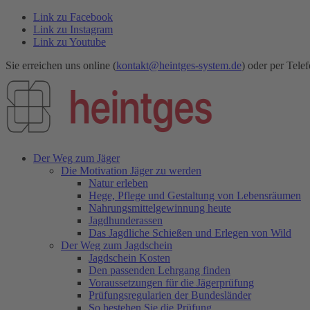
Link zu Facebook
Link zu Instagram
Link zu Youtube
Sie erreichen uns online (
kontakt@heintges-system.de
) oder per Telef
Der Weg zum Jäger
Die Motivation Jäger zu werden
Natur erleben
Hege, Pflege und Gestaltung von Lebensräumen
Nahrungsmittelgewinnung heute
Jagdhunderassen
Das Jagdliche Schießen und Erlegen von Wild
Der Weg zum Jagdschein
Jagdschein Kosten
Den passenden Lehrgang finden
Voraussetzungen für die Jägerprüfung
Prüfungsregularien der Bundesländer
So bestehen Sie die Prüfung