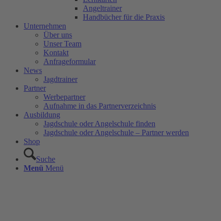
Angeltrainer
Handbücher für die Praxis
Unternehmen
Über uns
Unser Team
Kontakt
Anfrageformular
News
Jagdtrainer
Partner
Werbepartner
Aufnahme in das Partnerverzeichnis
Ausbildung
Jagdschule oder Angelschule finden
Jagdschule oder Angelschule – Partner werden
Shop
Suche
Menü
Menü