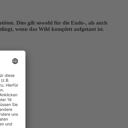
ten. Dies gilt sowohl für die Endo-, als auch
elingt, wenn das Wild komplett aufgetaut ist.
ngsfragen