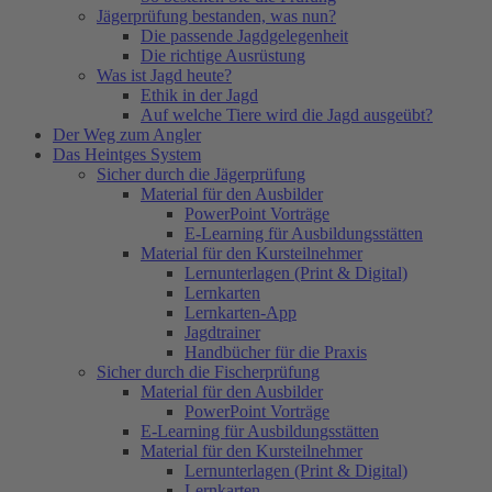
Jägerprüfung bestanden, was nun?
Die passende Jagdgelegenheit
Die richtige Ausrüstung
Was ist Jagd heute?
Ethik in der Jagd
Auf welche Tiere wird die Jagd ausgeübt?
Der Weg zum Angler
Das Heintges System
Sicher durch die Jägerprüfung
Material für den Ausbilder
PowerPoint Vorträge
E-Learning für Ausbildungsstätten
Material für den Kursteilnehmer
Lernunterlagen (Print & Digital)
Lernkarten
Lernkarten-App
Jagdtrainer
Handbücher für die Praxis
Sicher durch die Fischerprüfung
Material für den Ausbilder
PowerPoint Vorträge
E-Learning für Ausbildungsstätten
Material für den Kursteilnehmer
Lernunterlagen (Print & Digital)
Lernkarten