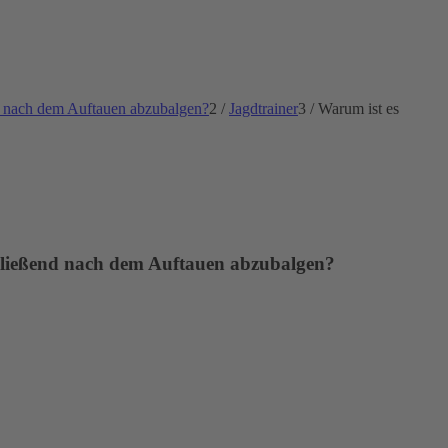
nd nach dem Auftauen abzubalgen?
2
/
Jagdtrainer
3
/
Warum ist es
chließend nach dem Auftauen abzubalgen?