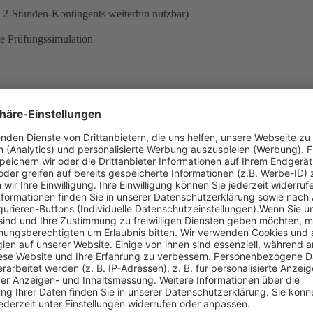
2-Stunden-Kontingents weiterhin nutzbar)
te Prüfungssimulation
ng
einen Zugang zum System haben, können Sie sich mit folgendem Code 
HTG-DIGITAL-JAGD