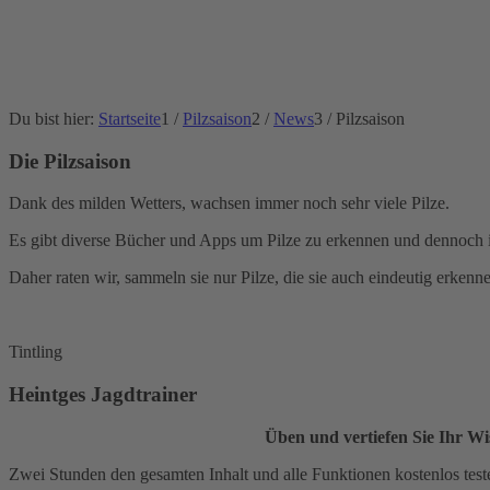
Du bist hier:
Startseite
1
/
Pilzsaison
2
/
News
3
/
Pilzsaison
Die Pilzsaison
Dank des milden Wetters, wachsen immer noch sehr viele Pilze.
Es gibt diverse Bücher und Apps um Pilze zu erkennen und dennoch ist
Daher raten wir, sammeln sie nur Pilze, die sie auch eindeutig erkenne
Tintling
Heintges Jagdtrainer
Üben und vertiefen Sie Ihr Wi
Zwei Stunden den gesamten Inhalt und alle Funktionen kostenlos test