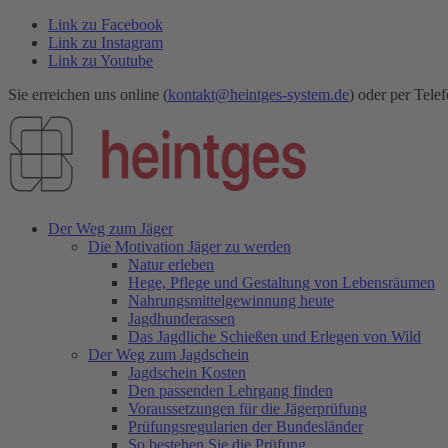
Link zu Facebook
Link zu Instagram
Link zu Youtube
Sie erreichen uns online (
kontakt@heintges-system.de
) oder per Telef
Der Weg zum Jäger
Die Motivation Jäger zu werden
Natur erleben
Hege, Pflege und Gestaltung von Lebensräumen
Nahrungsmittelgewinnung heute
Jagdhunderassen
Das Jagdliche Schießen und Erlegen von Wild
Der Weg zum Jagdschein
Jagdschein Kosten
Den passenden Lehrgang finden
Voraussetzungen für die Jägerprüfung
Prüfungsregularien der Bundesländer
So bestehen Sie die Prüfung