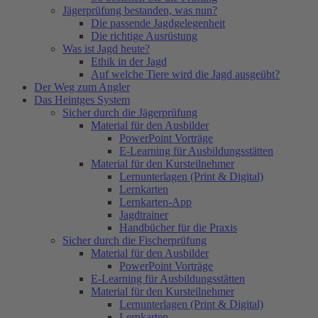
Jägerprüfung bestanden, was nun?
Die passende Jagdgelegenheit
Die richtige Ausrüstung
Was ist Jagd heute?
Ethik in der Jagd
Auf welche Tiere wird die Jagd ausgeübt?
Der Weg zum Angler
Das Heintges System
Sicher durch die Jägerprüfung
Material für den Ausbilder
PowerPoint Vorträge
E-Learning für Ausbildungsstätten
Material für den Kursteilnehmer
Lernunterlagen (Print & Digital)
Lernkarten
Lernkarten-App
Jagdtrainer
Handbücher für die Praxis
Sicher durch die Fischerprüfung
Material für den Ausbilder
PowerPoint Vorträge
E-Learning für Ausbildungsstätten
Material für den Kursteilnehmer
Lernunterlagen (Print & Digital)
Lernkarten