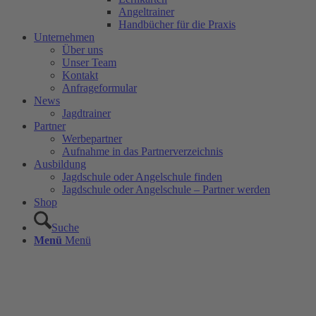
Angeltrainer
Handbücher für die Praxis
Unternehmen
Über uns
Unser Team
Kontakt
Anfrageformular
News
Jagdtrainer
Partner
Werbepartner
Aufnahme in das Partnerverzeichnis
Ausbildung
Jagdschule oder Angelschule finden
Jagdschule oder Angelschule – Partner werden
Shop
Suche
Menü
Menü