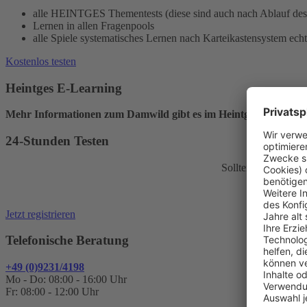
alle HEINTGES Thementests (diese sind auch nach Ablauf des 
Lernen in allen Fragenpools
alle Spiele systematisches Lernen nach Karteikastensystem ech
Kostenlos testen
Heintges E-Learning
Mehr Informationen zum Damwild gibt es im Heintges E-Learni
24-Stunden Testen
Sollten Sie noch k
Jetzt registrieren
Telefonische Beratung
+49 (0)9231/4198
Mo - Do: 08:00 - 16:00 Uhr
Fr: 08:00 - 12:00 Uhr