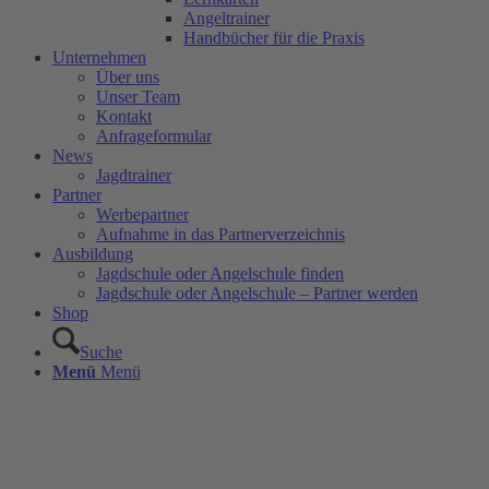
Angeltrainer
Handbücher für die Praxis
Unternehmen
Über uns
Unser Team
Kontakt
Anfrageformular
News
Jagdtrainer
Partner
Werbepartner
Aufnahme in das Partnerverzeichnis
Ausbildung
Jagdschule oder Angelschule finden
Jagdschule oder Angelschule – Partner werden
Shop
Suche
Menü
Menü