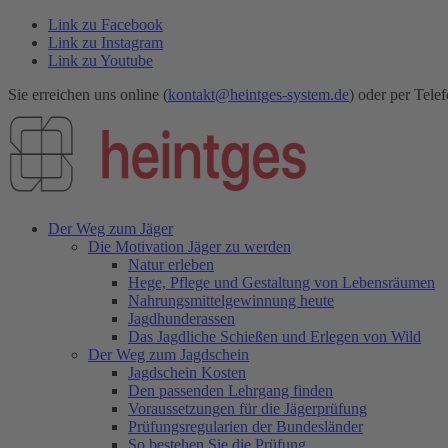
Link zu Facebook
Link zu Instagram
Link zu Youtube
Sie erreichen uns online (
kontakt@heintges-system.de
) oder per Telef
Der Weg zum Jäger
Die Motivation Jäger zu werden
Natur erleben
Hege, Pflege und Gestaltung von Lebensräumen
Nahrungsmittelgewinnung heute
Jagdhunderassen
Das Jagdliche Schießen und Erlegen von Wild
Der Weg zum Jagdschein
Jagdschein Kosten
Den passenden Lehrgang finden
Voraussetzungen für die Jägerprüfung
Prüfungsregularien der Bundesländer
So bestehen Sie die Prüfung