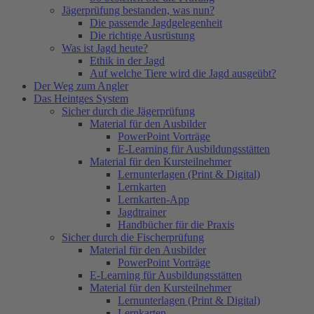
Jägerprüfung bestanden, was nun?
Die passende Jagdgelegenheit
Die richtige Ausrüstung
Was ist Jagd heute?
Ethik in der Jagd
Auf welche Tiere wird die Jagd ausgeübt?
Der Weg zum Angler
Das Heintges System
Sicher durch die Jägerprüfung
Material für den Ausbilder
PowerPoint Vorträge
E-Learning für Ausbildungsstätten
Material für den Kursteilnehmer
Lernunterlagen (Print & Digital)
Lernkarten
Lernkarten-App
Jagdtrainer
Handbücher für die Praxis
Sicher durch die Fischerprüfung
Material für den Ausbilder
PowerPoint Vorträge
E-Learning für Ausbildungsstätten
Material für den Kursteilnehmer
Lernunterlagen (Print & Digital)
Lernkarten