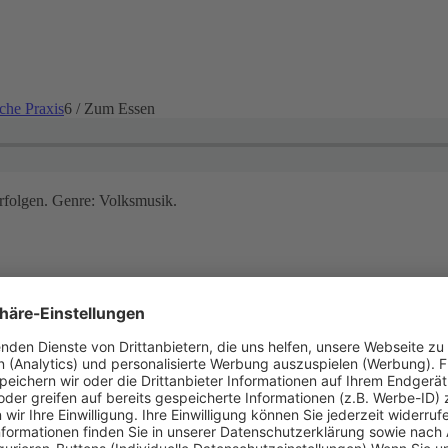
iche Praxis
6
/
Zum Essen
rfolgen. Genre: Volksmusik.