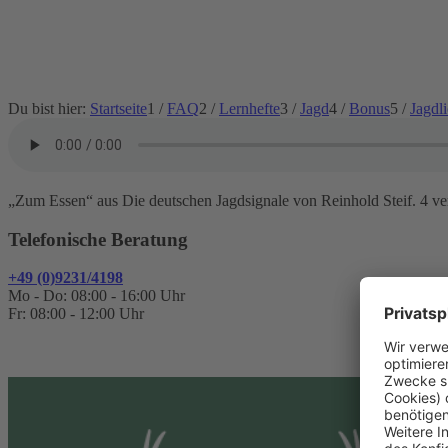
Du bist hier:
Startseite
1
/
FAQ
2
/
Lernhefte
3
/
Jagd
4
/
Bonus
5
/
Jagdl
„Zum Essen“ aus Die deutschen Jagdsignale von Reinhold Steif. 4 ve
Telefonische Beratung
+49 (0)9231/4198
Mo - Do: 08:00 - 16:00 Uhr
Fr: 08:00 - 12:00 Uhr