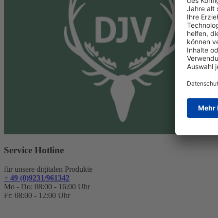
Service Hotline
für unsere digitalen Produkte
+ 49 (0)9231/961342
Mo - Do: 08:00 - 16:00 Uhr
Fr: 08:00 - 12:00 Uhr