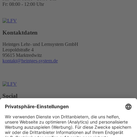
Fr: 08:00 - 12:00 Uhr
Kontaktdaten
Heintges Lehr- und Lernsystem GmbH
Leopoldstraße 4
95615 Marktredwitz
kontakt@heintges-system.de
Social
Facebook
Instagram
Youtube
© Copyright - Heintges Lehr- und Lernsystem GmbH