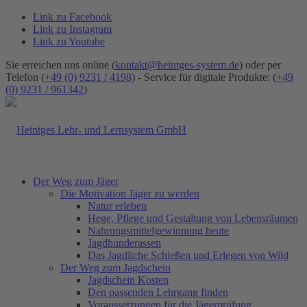
Link zu Facebook
Link zu Instagram
Link zu Youtube
Sie erreichen uns online (
kontakt@heintges-system.de
) oder per
Telefon (
+49 (0) 9231 / 4198
) - Service für digitale Produkte: (
+49
(0) 9231 / 961342
)
Der Weg zum Jäger
Die Motivation Jäger zu werden
Natur erleben
Hege, Pflege und Gestaltung von Lebensräumen
Nahrungsmittelgewinnung heute
Jagdhunderassen
Das Jagdliche Schießen und Erlegen von Wild
Der Weg zum Jagdschein
Jagdschein Kosten
Den passenden Lehrgang finden
Voraussetzungen für die Jägerprüfung