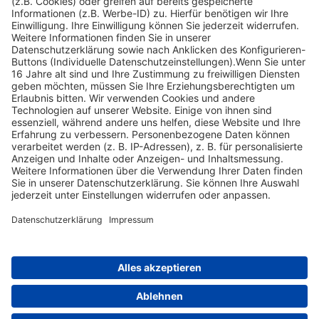
Impressum
Informationspflichten
Datenschutz
Widerrufsbelehrung
Nach oben scrollen
Find Your Way!
Categories
E-Learning News
(3)
Heintges News
(3)
Messen
(2)
Fisch
(2)
Jagd
(8)
Jagdtrainer
(517)
News
(14)
Expertentipps
(1)
Tags