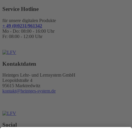
Service Hotline
für unsere digitalen Produkte
+ 49 (0)9231/961342
Mo - Do: 08:00 - 16:00 Uhr
Fr: 08:00 - 12:00 Uhr
Kontaktdaten
Heintges Lehr- und Lernsystem GmbH
Leopoldstraße 4
95615 Marktredwitz
kontakt@heintges-system.de
Social