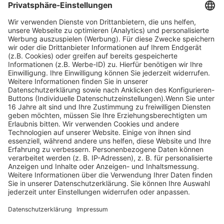
Facebook
Instagram
Youtube
© Copyright - Heintges Lehr- und Lernsystem GmbH
Impressum
Informationspflichten
Datenschutz
Widerrufsbelehrung
Nach oben scrollen
Find Your Way!
Categories
E-Learning News
(3)
Heintges News
(3)
Messen
(2)
Fisch
(2)
Jagd
(8)
Jagdtrainer
(517)