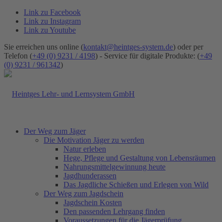
Link zu Facebook
Link zu Instagram
Link zu Youtube
Sie erreichen uns online (
kontakt@heintges-system.de
) oder per
Telefon (
+49 (0) 9231 / 4198
) - Service für digitale Produkte: (
+49
(0) 9231 / 961342
)
Der Weg zum Jäger
Die Motivation Jäger zu werden
Natur erleben
Hege, Pflege und Gestaltung von Lebensräumen
Nahrungsmittelgewinnung heute
Jagdhunderassen
Das Jagdliche Schießen und Erlegen von Wild
Der Weg zum Jagdschein
Jagdschein Kosten
Den passenden Lehrgang finden
Voraussetzungen für die Jägerprüfung