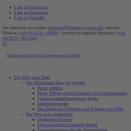
Link zu Facebook
Link zu Instagram
Link zu Youtube
Sie erreichen uns online (
kontakt@heintges-system.de
) oder per
Telefon (
+49 (0) 9231 / 4198
) - Service für digitale Produkte: (
+49
(0) 9231 / 961342
)
Der Weg zum Jäger
Die Motivation Jäger zu werden
Natur erleben
Hege, Pflege und Gestaltung von Lebensräumen
Nahrungsmittelgewinnung heute
Jagdhunderassen
Das Jagdliche Schießen und Erlegen von Wild
Der Weg zum Jagdschein
Jagdschein Kosten
Den passenden Lehrgang finden
Voraussetzungen für die Jägerprüfung