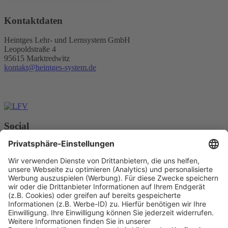
Kontaktdaten
Heintges Lehr- und Lernsystem GmbH
Leopoldstraße 4
95615 Marktredwitz
kontakt@heintges-system.de
Social
Facebook
Instagram
Youtube
© Copyright - Heintges Lehr- und Lernsystem GmbH
Impressum
Informationspflichten
Datenschutz
Widerrufsbelehrung