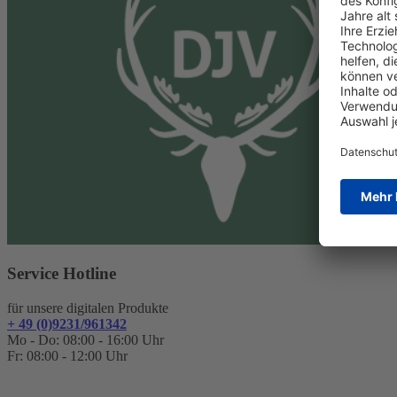
Service Hotline
für unsere digitalen Produkte
+ 49 (0)9231/961342
Mo - Do: 08:00 - 16:00 Uhr
Fr: 08:00 - 12:00 Uhr