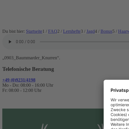
Du bist hier:
Startseite
1
/
FAQ
2
/
Lernhefte
3
/
Jagd
4
/
Bonus
5
/
Haarw
„0903_Baummarder_Knurren“.
Telefonische Beratung
+49 (0)9231/4198
Mo - Do: 08:00 - 16:00 Uhr
Fr: 08:00 - 12:00 Uhr