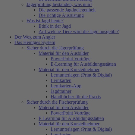
Jägerprüfung bestanden, was nun?
Die passende Jagdgelegenheit
Die richtige Ausrüstung
Was ist Jagd heute?
Ethik in der Jagd
Auf welche Tiere wird die Jagd ausgeübt?
Der Weg zum Angler
Das Heintges System
Sicher durch die Jägerprüfung
Material für den Ausbilder
PowerPoint Vorträge
E-Learning für Ausbildungsstätten
Material für den Kursteilnehmer
Lernunterlagen (Print & Digital)
Lernkarten
Lernkarten-App
Jagdtrainer
Handbücher für die Praxis
Sicher durch die Fischerprüfung
Material für den Ausbilder
PowerPoint Vorträge
E-Learning für Ausbildungsstätten
Material für den Kursteilnehmer
Lernunterlagen (Print & Digital)
Lernkarten