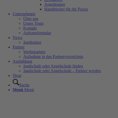
Angeltrainer
Handbücher für die Praxis
Unternehmen
Über uns
Unser Team
Kontakt
Anfrageformular
News
Jagdtrainer
Partner
Werbepartner
Aufnahme in das Partnerverzeichnis
Ausbildung
Jagdschule oder Angelschule finden
Jagdschule oder Angelschule – Partner werden
Shop
Suche
Menü
Menü