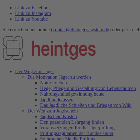
Link zu Facebook
Link zu Instagram
Link zu Youtube
Sie erreichen uns online (
kontakt@heintges-system.de
) oder per Telef
Der Weg zum Jäger
Die Motivation Jäger zu werden
Natur erleben
Hege, Pflege und Gestaltung von Lebensräumen
Nahrungsmittelgewinnung heute
Jagdhunderassen
Das Jagdliche Schießen und Erlegen von Wild
Der Weg zum Jagdschein
Jagdschein Kosten
Den passenden Lehrgang finden
Voraussetzungen für die Jägerprüfung
Prüfungsregularien der Bundesländer
So bestehen Sie die Prüfung