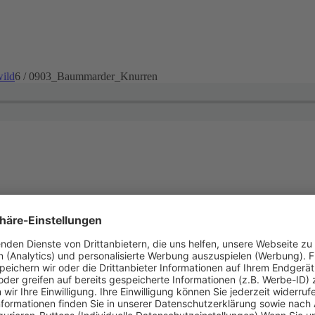
ild
6
/
0903_Baummarder_Knurren