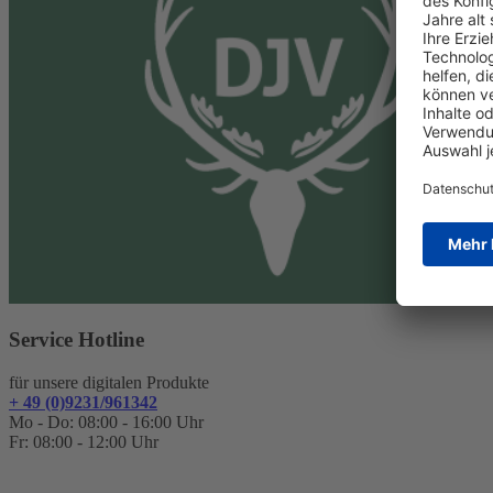
Service Hotline
für unsere digitalen Produkte
+ 49 (0)9231/961342
Mo - Do: 08:00 - 16:00 Uhr
Fr: 08:00 - 12:00 Uhr