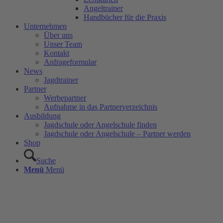
Angeltrainer
Handbücher für die Praxis
Unternehmen
Über uns
Unser Team
Kontakt
Anfrageformular
News
Jagdtrainer
Partner
Werbepartner
Aufnahme in das Partnerverzeichnis
Ausbildung
Jagdschule oder Angelschule finden
Jagdschule oder Angelschule – Partner werden
Shop
Suche
Menü
Menü