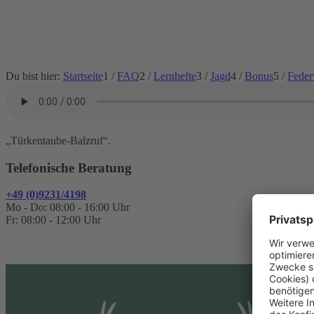
Du bist hier:
Startseite
1
/
FAQ
2
/
Lernhefte
3
/
Jagd
4
/
Bonus
5
/
Feder
„Türkentaube-Balzruf“.
Telefonische Beratung
+49 (0)9231/4198
Mo - Do: 08:00 - 16:00 Uhr
Fr: 08:00 - 12:00 Uhr