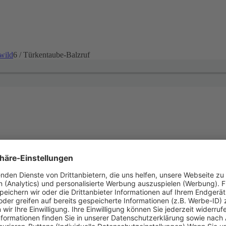
wild
6
/
Türkentaube-Balzruf