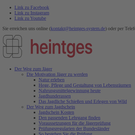
Link zu Facebook
Link zu Instagram
Link zu Youtube
Sie erreichen uns online (
kontakt@heintges-system.de
) oder per Telef
Der Weg zum Jäger
Die Motivation Jäger zu werden
Natur erleben
Hege, Pflege und Gestaltung von Lebensräumen
Nahrungsmittelgewinnung heute
Jagdhunderassen
Das Jagdliche Schießen und Erlegen von Wild
Der Weg zum Jagdschein
Jagdschein Kosten
Den passenden Lehrgang finden
Voraussetzungen für die Jägerprüfung
Prüfungsregularien der Bundesländer
So bestehen Sie die Prüfung