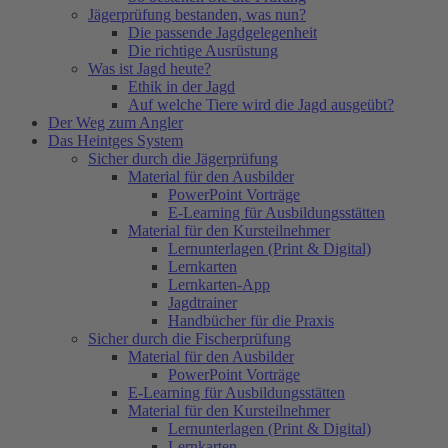
Jägerprüfung bestanden, was nun?
Die passende Jagdgelegenheit
Die richtige Ausrüstung
Was ist Jagd heute?
Ethik in der Jagd
Auf welche Tiere wird die Jagd ausgeübt?
Der Weg zum Angler
Das Heintges System
Sicher durch die Jägerprüfung
Material für den Ausbilder
PowerPoint Vorträge
E-Learning für Ausbildungsstätten
Material für den Kursteilnehmer
Lernunterlagen (Print & Digital)
Lernkarten
Lernkarten-App
Jagdtrainer
Handbücher für die Praxis
Sicher durch die Fischerprüfung
Material für den Ausbilder
PowerPoint Vorträge
E-Learning für Ausbildungsstätten
Material für den Kursteilnehmer
Lernunterlagen (Print & Digital)
Lernkarten