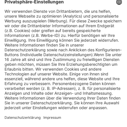
Facebook
Instagram
Youtube
© Copyright - Heintges Lehr- und Lernsystem GmbH
Impressum
Informationspflichten
Datenschutz
Widerrufsbelehrung
Nach oben scrollen
Find Your Way!
Categories
E-Learning News
(3)
Heintges News
(3)
Messen
(2)
Fisch
(2)
Jagd
(8)
Jagdtrainer
(517)