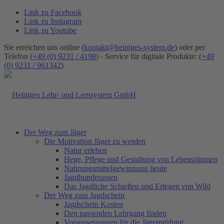
Link zu Facebook
Link zu Instagram
Link zu Youtube
Sie erreichen uns online (
kontakt@heintges-system.de
) oder per
Telefon (
+49 (0) 9231 / 4198
) - Service für digitale Produkte: (
+49
(0) 9231 / 961342
)
Der Weg zum Jäger
Die Motivation Jäger zu werden
Natur erleben
Hege, Pflege und Gestaltung von Lebensräumen
Nahrungsmittelgewinnung heute
Jagdhunderassen
Das Jagdliche Schießen und Erlegen von Wild
Der Weg zum Jagdschein
Jagdschein Kosten
Den passenden Lehrgang finden
Voraussetzungen für die Jägerprüfung