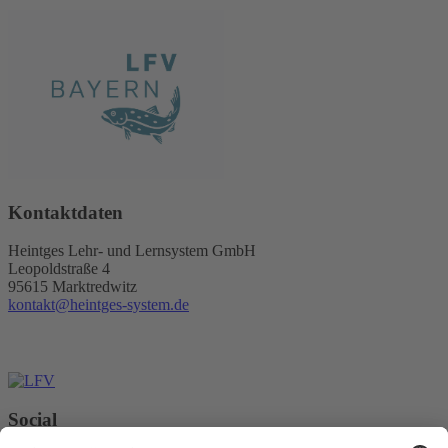
Kontaktdaten
Heintges Lehr- und Lernsystem GmbH
Leopoldstraße 4
95615 Marktredwitz
kontakt@heintges-system.de
Social