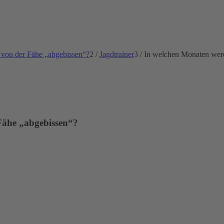
 von der Fähe „abgebissen“?
2
/
Jagdtrainer
3
/
In welchen Monaten werd
 Fähe
„
abgebissen
“
?