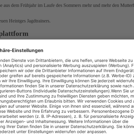
chse aus dem Frühjahr im Laufe des Sommers mehr und mehr den Mutter
uen Heintges Jagdtrainers.
lattform
rnportale“
ule in einer Lernplattform – inklusive Original-Prüfu
Alle 9 Fachgebiete in einem Gesamtpaket