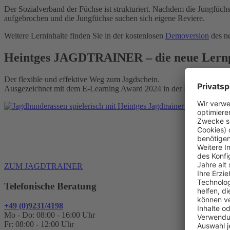
Der Sozialverband der Füchse ist strukturiert. Nachdem die Jungfü
aufgebrochen und die Jungfüchse suchen sich eigene Reviere.
Weitere Lerninhalte finden Sie in der kostenlosen
Demoversion
des ne
Heintges JAGDTRAINER – die neue Lernp
Der flexible und effektive Weg zum Jagdschein.
Ausgezeichnet mit dem E-Learning Award 2024 in der Kategorie „Le
Alle Mod
ZUM JAGDTRAINER
Telefonische Beratung
+49 (0)9231/4198
Mo - Do: 08:00 - 16:00 Uhr
Fr: 08:00 - 12:00 Uhr