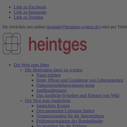
Link zu Facebook
Link zu Instagram
Link zu Youtube
Sie erreichen uns online (
kontakt@heintges-system.de
) oder per Telef
Der Weg zum Jäger
Die Motivation Jäger zu werden
Natur erleben
Hege, Pflege und Gestaltung von Lebensräumen
Nahrungsmittelgewinnung heute
Jagdhunderassen
Das Jagdliche Schießen und Erlegen von Wild
Der Weg zum Jagdschein
Jagdschein Kosten
Den passenden Lehrgang finden
Voraussetzungen für die Jägerprüfung
Prüfungsregularien der Bundesländer
So bestehen Sie die Prüfung