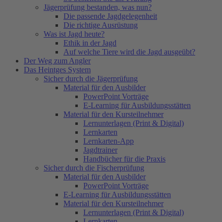
Jägerprüfung bestanden, was nun?
Die passende Jagdgelegenheit
Die richtige Ausrüstung
Was ist Jagd heute?
Ethik in der Jagd
Auf welche Tiere wird die Jagd ausgeübt?
Der Weg zum Angler
Das Heintges System
Sicher durch die Jägerprüfung
Material für den Ausbilder
PowerPoint Vorträge
E-Learning für Ausbildungsstätten
Material für den Kursteilnehmer
Lernunterlagen (Print & Digital)
Lernkarten
Lernkarten-App
Jagdtrainer
Handbücher für die Praxis
Sicher durch die Fischerprüfung
Material für den Ausbilder
PowerPoint Vorträge
E-Learning für Ausbildungsstätten
Material für den Kursteilnehmer
Lernunterlagen (Print & Digital)
Lernkarten