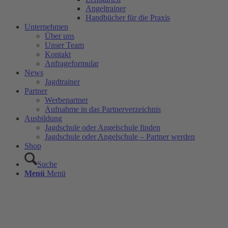
Angeltrainer
Handbücher für die Praxis
Unternehmen
Über uns
Unser Team
Kontakt
Anfrageformular
News
Jagdtrainer
Partner
Werbepartner
Aufnahme in das Partnerverzeichnis
Ausbildung
Jagdschule oder Angelschule finden
Jagdschule oder Angelschule – Partner werden
Shop
Suche
Menü
Menü