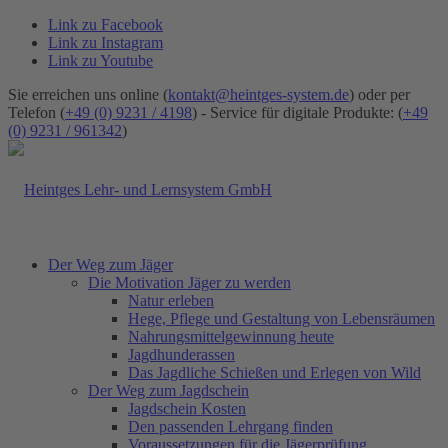
Link zu Facebook
Link zu Instagram
Link zu Youtube
Sie erreichen uns online (
kontakt@heintges-system.de
) oder per
Telefon (
+49 (0) 9231 / 4198
) - Service für digitale Produkte: (
+49
(0) 9231 / 961342
)
Der Weg zum Jäger
Die Motivation Jäger zu werden
Natur erleben
Hege, Pflege und Gestaltung von Lebensräumen
Nahrungsmittelgewinnung heute
Jagdhunderassen
Das Jagdliche Schießen und Erlegen von Wild
Der Weg zum Jagdschein
Jagdschein Kosten
Den passenden Lehrgang finden
Voraussetzungen für die Jägerprüfung