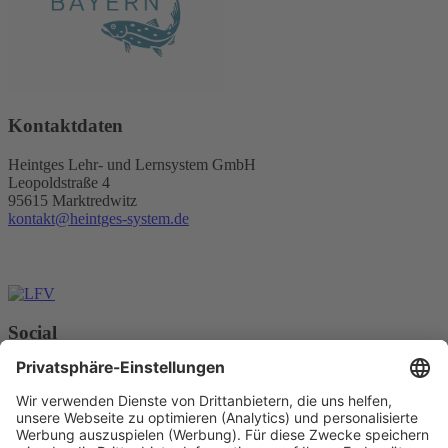
Kontaktdaten
Heintges Lehr- und Lernsystem GmbH
Leopoldstraße 4
95615 Marktredwitz
kontakt@heintges-system.de
Social
Facebook
Instagram
Youtube
© Copyright - Heintges Lehr- und Lernsystem GmbH