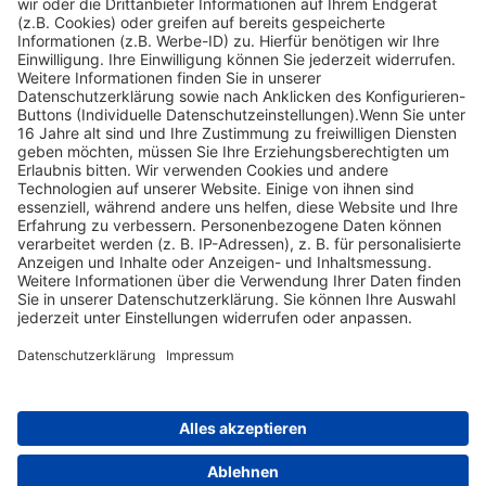
Impressum
Informationspflichten
Datenschutz
Widerrufsbelehrung
Nach oben scrollen
Find Your Way!
Categories
E-Learning News
(3)
Heintges News
(3)
Messen
(2)
Fisch
(2)
Jagd
(8)
Jagdtrainer
(517)
News
(14)
Expertentipps
(1)
Tags