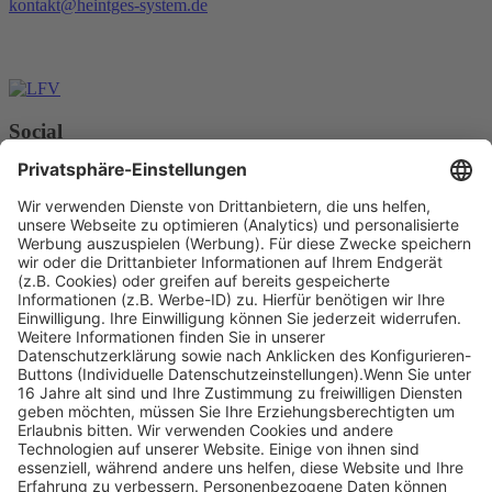
kontakt@heintges-system.de
Social
Facebook
Instagram
Youtube
© Copyright - Heintges Lehr- und Lernsystem GmbH
Impressum
Informationspflichten
Datenschutz
Widerrufsbelehrung
Nach oben scrollen
Find Your Way!