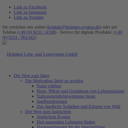
Link zu Facebook
Link zu Instagram
Link zu Youtube
Sie erreichen uns online (
kontakt@heintges-system.de
) oder per
Telefon (
+49 (0) 9231 / 4198
) - Service für digitale Produkte: (
+49
(0) 9231 / 961342
)
Der Weg zum Jäger
Die Motivation Jäger zu werden
Natur erleben
Hege, Pflege und Gestaltung von Lebensräumen
Nahrungsmittelgewinnung heute
Jagdhunderassen
Das Jagdliche Schießen und Erlegen von Wild
Der Weg zum Jagdschein
Jagdschein Kosten
Den passenden Lehrgang finden
Voraussetzungen für die Jägerprüfung