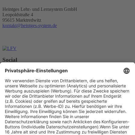
Heintges Lehr- und Lernsystem GmbH
Leopoldstraße 4
95615 Marktredwitz
kontakt@heintges-system.de
Social
Facebook
Instagram
Youtube
© Copyright - Heintges Lehr- und Lernsystem GmbH
Impressum
Informationspflichten
Datenschutz
Widerrufsbelehrung
Nach oben scrollen