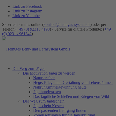
Link zu Facebook
Link zu Instagram
Link zu Youtube
Sie erreichen uns online (
kontakt@heintges-system.de
) oder per
Telefon (
+49 (0) 9231 / 4198
) - Service für digitale Produkte: (
+49
(0) 9231 / 961342
)
Der Weg zum Jäger
Die Motivation Jäger zu werden
Natur erleben
Hege, Pflege und Gestaltung von Lebensräumen
Nahrungsmittelgewinnung heute
Jagdhunderassen
Das Jagdliche Schießen und Erlegen von Wild
Der Weg zum Jagdschein
Jagdschein Kosten
Den passenden Lehrgang finden
Voraussetzungen für die Jägerprüfung