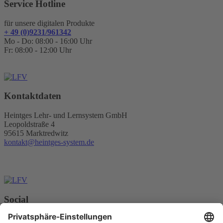
Service Hotline
für unsere digitalen Produkte
+ 49 (0)9231/961342
Mo - Do: 08:00 - 16:00 Uhr
Fr: 08:00 - 12:00 Uhr
Kontaktdaten
Heintges Lehr- und Lernsystem GmbH
Leopoldstraße 4
95615 Marktredwitz
kontakt@heintges-system.de
Social
Facebook