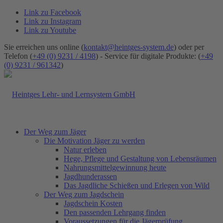
Link zu Facebook
Link zu Instagram
Link zu Youtube
Sie erreichen uns online (
kontakt@heintges-system.de
) oder per
Telefon (
+49 (0) 9231 / 4198
) - Service für digitale Produkte: (
+49
(0) 9231 / 961342
)
Der Weg zum Jäger
Die Motivation Jäger zu werden
Natur erleben
Hege, Pflege und Gestaltung von Lebensräumen
Nahrungsmittelgewinnung heute
Jagdhunderassen
Das Jagdliche Schießen und Erlegen von Wild
Der Weg zum Jagdschein
Jagdschein Kosten
Den passenden Lehrgang finden
Voraussetzungen für die Jägerprüfung