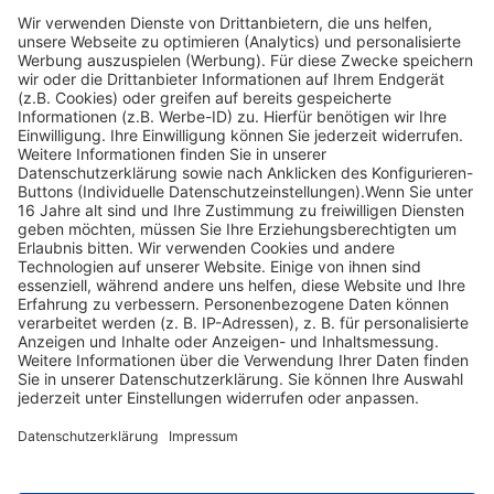
Instagram
Youtube
© Copyright - Heintges Lehr- und Lernsystem GmbH
Impressum
Informationspflichten
Datenschutz
Widerrufsbelehrung
Nach oben scrollen
Find Your Way!
Categories
E-Learning News
(3)
Heintges News
(3)
Messen
(2)
Fisch
(2)
Jagd
(8)
Jagdtrainer
(517)
News
(14)