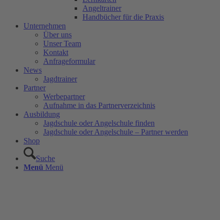
Angeltrainer
Handbücher für die Praxis
Unternehmen
Über uns
Unser Team
Kontakt
Anfrageformular
News
Jagdtrainer
Partner
Werbepartner
Aufnahme in das Partnerverzeichnis
Ausbildung
Jagdschule oder Angelschule finden
Jagdschule oder Angelschule – Partner werden
Shop
Suche
Menü
Menü