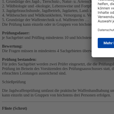
1. Grundzüge des Jagd-, Tierschutz-, Natur- u. Artenschutzrechts, …
2. Wildbiologie und -ökologie, Lebensweise und Fortpflanzung vo
3. Jagdgebrauchshunde, Jagdbetrieb, Jagdarten, Land- u. Waldbau…
4. Wildseuchen und Wildkrankheiten, Versorgung u. Verwertung v. 
5. Grundzüge der Waffentechnik u.d. Waffenrechts …
Die Prüfung kann einzeln oder in Gruppen von höchstens drei Perso
Prüfungsdauer:
je Sachgebiet und Prüfling mindestens 10 und höchstens 15 Minuten
Bewertung:
Die Fragen müssen in mindestens 4 Sachgebieten überwiegend richtig
Prüfung bestanden:
Für jedes Sachgebiet werden zwei Prüfer eingesetzt, die die Prüfungs
Prüfung im Beisein des Vorsitzenden des Prüfungsausschusses statt, d
erbrachten Leistungen ausreichend sind.
Schießprüfung
Die Jagdwaffenprüfung umfasst die praktische Waffenhandhabung und 
kann einzeln und in Gruppen von höchstens drei Personen erfolgen.
.
Flinte (Schrot)