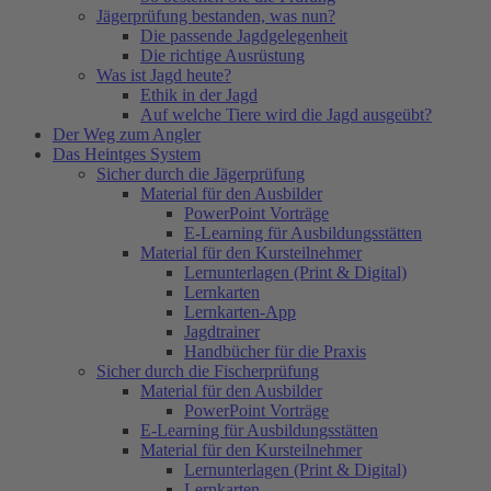
Jägerprüfung bestanden, was nun?
Die passende Jagdgelegenheit
Die richtige Ausrüstung
Was ist Jagd heute?
Ethik in der Jagd
Auf welche Tiere wird die Jagd ausgeübt?
Der Weg zum Angler
Das Heintges System
Sicher durch die Jägerprüfung
Material für den Ausbilder
PowerPoint Vorträge
E-Learning für Ausbildungsstätten
Material für den Kursteilnehmer
Lernunterlagen (Print & Digital)
Lernkarten
Lernkarten-App
Jagdtrainer
Handbücher für die Praxis
Sicher durch die Fischerprüfung
Material für den Ausbilder
PowerPoint Vorträge
E-Learning für Ausbildungsstätten
Material für den Kursteilnehmer
Lernunterlagen (Print & Digital)
Lernkarten