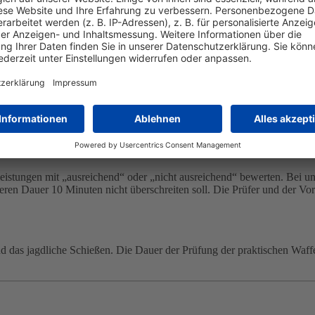
n Wild, Ansprechen von Wild…, Trophäenkunde, Wildhege
Wild, Wildbrethygiene …
nen durchgeführt werden.
 und vollständig beantwortet werden.
leistungen mit „ausreichend“ oder „nicht ausreichend“ bewerten. Bei u
eren Dauer 10 Minuten nicht überschreiten soll. Die Prüfer und der Vo
das jagdliche Schießen. Die Dauer der Prüfung der praktischen Waffen