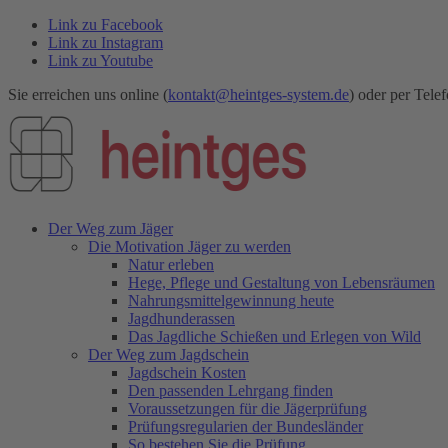
Link zu Facebook
Link zu Instagram
Link zu Youtube
Sie erreichen uns online (
kontakt@heintges-system.de
) oder per Telef
Der Weg zum Jäger
Die Motivation Jäger zu werden
Natur erleben
Hege, Pflege und Gestaltung von Lebensräumen
Nahrungsmittelgewinnung heute
Jagdhunderassen
Das Jagdliche Schießen und Erlegen von Wild
Der Weg zum Jagdschein
Jagdschein Kosten
Den passenden Lehrgang finden
Voraussetzungen für die Jägerprüfung
Prüfungsregularien der Bundesländer
So bestehen Sie die Prüfung