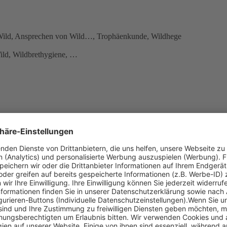
n Wild, Ansprechen von Wild…, Trophäenkunde, Wildhege
ild, Wildbrethygiene, …
s selbstständig beantwortet werden
ndestens 15 Fragen und in zwei Sachgebieten jeweils mindestens zehn F