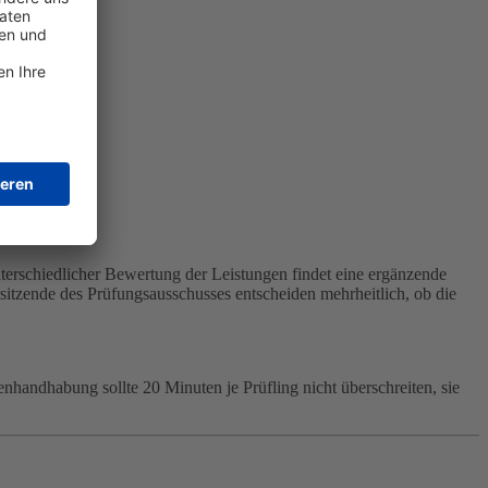
nterschiedlicher Bewertung der Leistungen findet eine ergänzende
rsitzende des Prüfungsausschusses entscheiden mehrheitlich, ob die
handhabung sollte 20 Minuten je Prüfling nicht überschreiten, sie