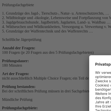
Prüfungsfachgebiete
1. Grundzüge des Jagd-, Tierschutz-, Natur- u. Artenschutzrechts, …
2. Wildbiologie und -ökologie, Lebensweise und Fortpflanzung vo
3. Jagdgebrauchshunde, Jagdbetrieb, Jagdarten, Land- u. Waldbau …
4. Wildseuchen und Wildkrankheiten, Versorgung u. Verwertung v. W
5. Grundzüge der Waffentechnik und des Waffenrechts …
Schriftliche Jägerprüfung
Anzahl der Fragen:
100 Fragen (je 20 Fragen aus den 5 Prüfungsfachgebieten)
Prüfungsdauer:
180 Minuten
Art der Fragen:
nicht ausschließlich Multiple Choice Fragen; ein Teil der Fragen mus
Prüfung bestanden:
Bei der schriftlichen Prüfung müssen in drei Sachgebieten jeweils mi
Mündliche Prüfung
Prüfungsfachgebiete: