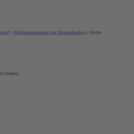
hein
3
/
Prüfungsregularien der Bundesländer
4
/
Berlin
 Schießen)