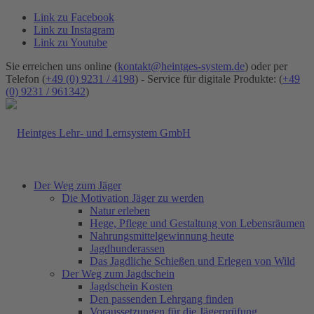
Link zu Facebook
Link zu Instagram
Link zu Youtube
Sie erreichen uns online (
kontakt@heintges-system.de
) oder per
Telefon (
+49 (0) 9231 / 4198
) - Service für digitale Produkte: (
+49
(0) 9231 / 961342
)
Der Weg zum Jäger
Die Motivation Jäger zu werden
Natur erleben
Hege, Pflege und Gestaltung von Lebensräumen
Nahrungsmittelgewinnung heute
Jagdhunderassen
Das Jagdliche Schießen und Erlegen von Wild
Der Weg zum Jagdschein
Jagdschein Kosten
Den passenden Lehrgang finden
Voraussetzungen für die Jägerprüfung