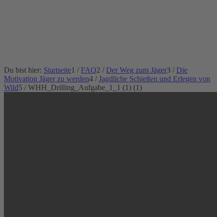
Du bist hier:
Startseite
1
/
FAQ
2
/
Der Weg zum Jäger
3
/
Die
Motivation Jäger zu werden
4
/
Jagdliche Schießen und Erlegen von
Wild
5
/
WHH_Drilling_Aufgabe_1_1 (1) (1)