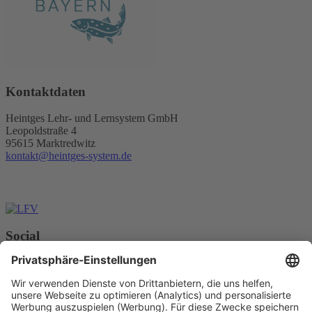
Kontaktdaten
Heintges Lehr- und Lernsystem GmbH
Leopoldstraße 4
95615 Marktredwitz
kontakt@heintges-system.de
Social
Facebook
Instagram
Youtube
© Copyright - Heintges Lehr- und Lernsystem GmbH