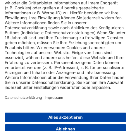
Impressum
Informationspflichten
Datenschutz
Widerrufsbelehrung
Nach oben scrollen
Find Your Way!
Categories
E-Learning News
(3)
Heintges News
(3)
Messen
(2)
Fisch
(2)
Jagd
(8)
Jagdtrainer
(517)
News
(14)
Expertentipps
(1)
Tags