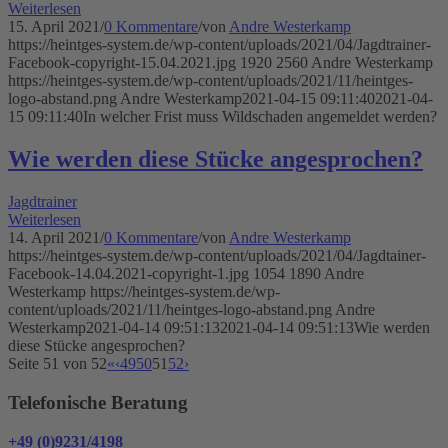
Weiterlesen
15. April 2021
/
0 Kommentare
/
von
Andre Westerkamp
https://heintges-system.de/wp-content/uploads/2021/04/Jagdtrainer-
Facebook-copyright-15.04.2021.jpg
1920
2560
Andre Westerkamp
https://heintges-system.de/wp-content/uploads/2021/11/heintges-
logo-abstand.png
Andre Westerkamp
2021-04-15 09:11:40
2021-04-
15 09:11:40
In welcher Frist muss Wildschaden angemeldet werden?
Wie werden diese Stücke angesprochen?
Jagdtrainer
Weiterlesen
14. April 2021
/
0 Kommentare
/
von
Andre Westerkamp
https://heintges-system.de/wp-content/uploads/2021/04/Jagdtainer-
Facebook-14.04.2021-copyright-1.jpg
1054
1890
Andre
Westerkamp
https://heintges-system.de/wp-
content/uploads/2021/11/heintges-logo-abstand.png
Andre
Westerkamp
2021-04-14 09:51:13
2021-04-14 09:51:13
Wie werden
diese Stücke angesprochen?
Seite 51 von 52
«
‹
49
50
51
52
›
Telefonische Beratung
+49 (0)9231/4198