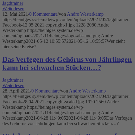
Jagdtrainer
Weiterlesen
12. Mai 2021
/
0 Kommentare
/
von
Andre Westerkamp
https://heintges-system.de/wp-content/uploads/2021/05/Jagdtrainer-
Facebook-12.05.2021.copyright-1.jpg
1228
2080
Andre
Westerkamp
https://heintges-system.de/wp-
content/uploads/2021/11/heintges-logo-abstand.png
Andre
Westerkamp
2021-05-12 10:55:57
2021-05-12 10:55:57
Wer zieht
hier seine Kreise?
Das Verfegen des Gehörns von Jährlingen
kann bei schwachen Stücken…?
Jagdtrainer
Weiterlesen
28. April 2021
/
0 Kommentare
/
von
Andre Westerkamp
https://heintges-system.de/wp-content/uploads/2021/04/Jagdtrainer-
Facebook-28.04.2021.copyright-scaled.jpg
1920
2560
Andre
Westerkamp
https://heintges-system.de/wp-
content/uploads/2021/11/heintges-logo-abstand.png
Andre
Westerkamp
2021-04-28 11:49:05
2021-04-28 11:49:05
Das Verfegen
des Gehörns von Jährlingen kann bei schwachen Stücken…?