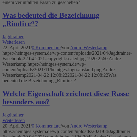
einem verunfallten Fasan zu geschehen?
Was bedeuted die Bezeichnung
„Rimfire“?
Jagdtrainer
Weiterlesen
22. April 2021
/
0 Kommentare
/
von
Andre Westerkamp
https://heintges-system.de/wp-content/uploads/2021/04/Jagdtrainer-
Facebook-22.04.2021-copyright-scaled.jpg
1920
2560
Andre
Westerkamp
https://heintges-system.de/wp-
content/uploads/2021/11/heintges-logo-abstand.png
Andre
Westerkamp
2021-04-22 12:08:22
2021-04-22 12:08:22
Was
bedeuted die Bezeichnung „Rimfire“?
Welche Eigenschaft zeichnet diese Rasse
besonders aus?
Jagdtrainer
Weiterlesen
20. April 2021
/
0 Kommentare
/
von
Andre Westerkamp
https://heintges-system.de/wp-content/uploads/2021/04/Jagdtrainer-
Facebook-20.04.2021copyright.jpg
1536
2048
Andre Westerkamp