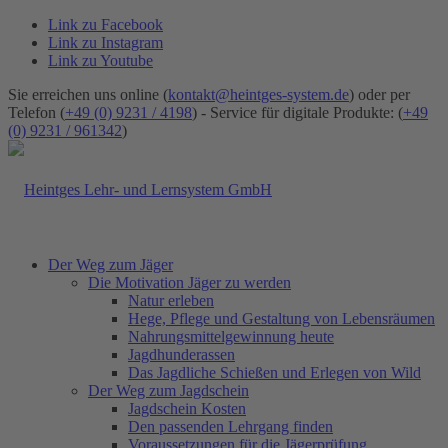
Link zu Facebook
Link zu Instagram
Link zu Youtube
Sie erreichen uns online (
kontakt@heintges-system.de
) oder per
Telefon (
+49 (0) 9231 / 4198
) - Service für digitale Produkte: (
+49
(0) 9231 / 961342
)
Der Weg zum Jäger
Die Motivation Jäger zu werden
Natur erleben
Hege, Pflege und Gestaltung von Lebensräumen
Nahrungsmittelgewinnung heute
Jagdhunderassen
Das Jagdliche Schießen und Erlegen von Wild
Der Weg zum Jagdschein
Jagdschein Kosten
Den passenden Lehrgang finden
Voraussetzungen für die Jägerprüfung