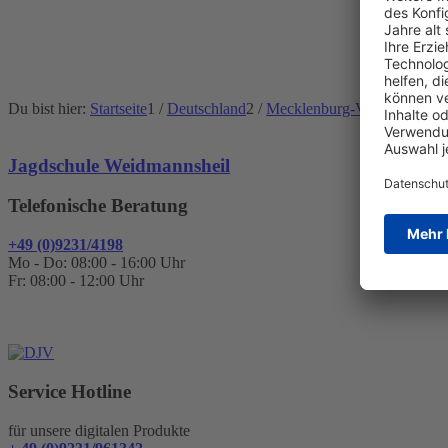
Du bist hier:
Startseite
1
/
Deutschland
2
/
Mecklenburg-Vorpommern
3
Jagdschule Weidmannsheil
Telefonische Beratung
+49 (0)9231/4198
Mo - Do: 08:00 - 16:00 Uhr
Fr: 08:00 - 12:00 Uhr
Service Hotline
für unsere digitalen Produkte