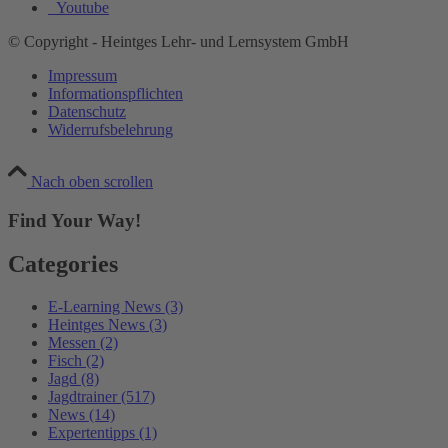
Youtube
© Copyright - Heintges Lehr- und Lernsystem GmbH
Impressum
Informationspflichten
Datenschutz
Widerrufsbelehrung
Nach oben scrollen
Find Your Way!
Categories
E-Learning News
(3)
Heintges News
(3)
Messen
(2)
Fisch
(2)
Jagd
(8)
Jagdtrainer
(517)
News
(14)
Expertentipps
(1)