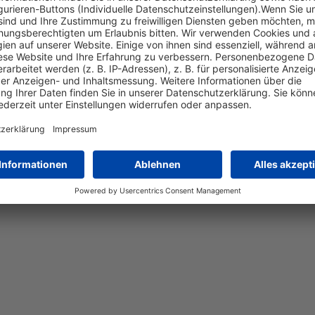
/
Ruhner Berge