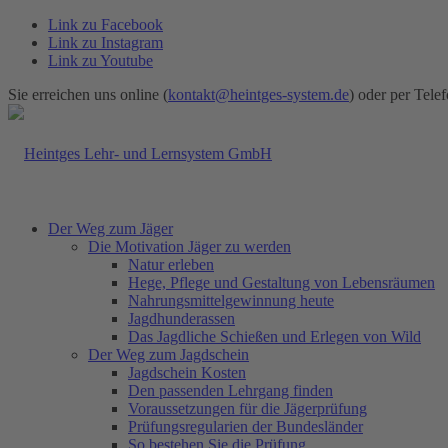
Link zu Facebook
Link zu Instagram
Link zu Youtube
Sie erreichen uns online (
kontakt@heintges-system.de
) oder per Telef
Der Weg zum Jäger
Die Motivation Jäger zu werden
Natur erleben
Hege, Pflege und Gestaltung von Lebensräumen
Nahrungsmittelgewinnung heute
Jagdhunderassen
Das Jagdliche Schießen und Erlegen von Wild
Der Weg zum Jagdschein
Jagdschein Kosten
Den passenden Lehrgang finden
Voraussetzungen für die Jägerprüfung
Prüfungsregularien der Bundesländer
So bestehen Sie die Prüfung