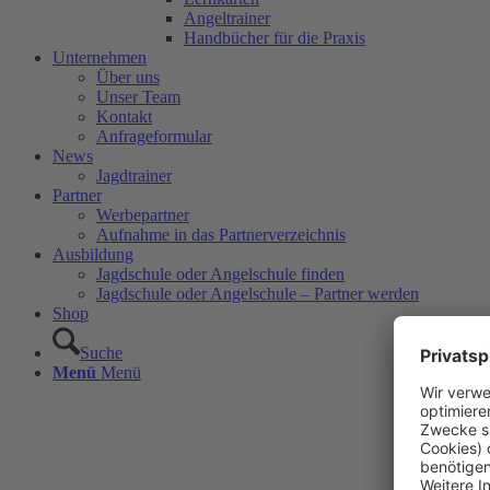
Angeltrainer
Handbücher für die Praxis
Unternehmen
Über uns
Unser Team
Kontakt
Anfrageformular
News
Jagdtrainer
Partner
Werbepartner
Aufnahme in das Partnerverzeichnis
Ausbildung
Jagdschule oder Angelschule finden
Jagdschule oder Angelschule – Partner werden
Shop
Suche
Menü
Menü