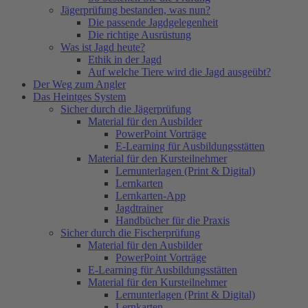
Jägerprüfung bestanden, was nun?
Die passende Jagdgelegenheit
Die richtige Ausrüstung
Was ist Jagd heute?
Ethik in der Jagd
Auf welche Tiere wird die Jagd ausgeübt?
Der Weg zum Angler
Das Heintges System
Sicher durch die Jägerprüfung
Material für den Ausbilder
PowerPoint Vorträge
E-Learning für Ausbildungsstätten
Material für den Kursteilnehmer
Lernunterlagen (Print & Digital)
Lernkarten
Lernkarten-App
Jagdtrainer
Handbücher für die Praxis
Sicher durch die Fischerprüfung
Material für den Ausbilder
PowerPoint Vorträge
E-Learning für Ausbildungsstätten
Material für den Kursteilnehmer
Lernunterlagen (Print & Digital)
Lernkarten